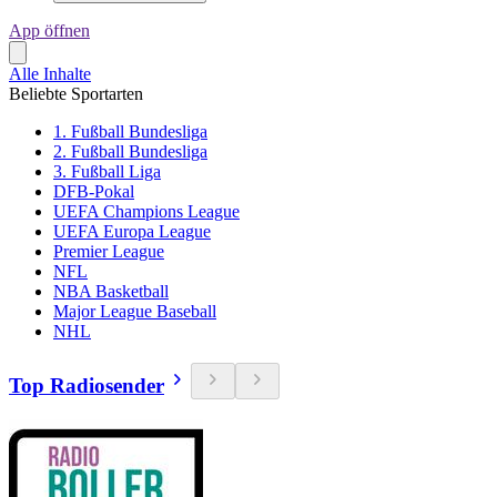
App öffnen
Alle Inhalte
Beliebte Sportarten
1. Fußball Bundesliga
2. Fußball Bundesliga
3. Fußball Liga
DFB-Pokal
UEFA Champions League
UEFA Europa League
Premier League
NFL
NBA Basketball
Major League Baseball
NHL
Top Radiosender