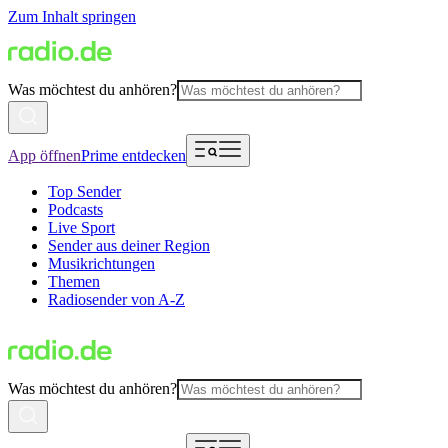
Zum Inhalt springen
Was möchtest du anhören?
App öffnen
Prime entdecken
Top Sender
Podcasts
Live Sport
Sender aus deiner Region
Musikrichtungen
Themen
Radiosender von A-Z
Was möchtest du anhören?