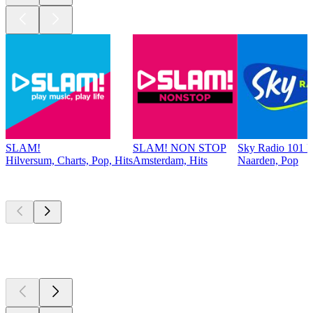
SLAM!
SLAM! NON STOP
Sky Radio 101 
Hilversum, Charts, Pop, Hits
Amsterdam, Hits
Naarden, Pop
Top
Podcasts
Top
Podcasts
Top
Podcasts