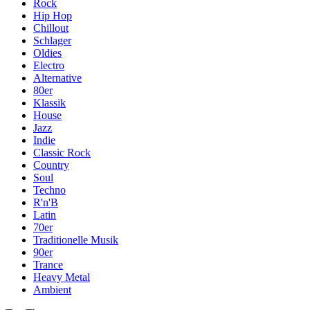
Rock
Hip Hop
Chillout
Schlager
Oldies
Electro
Alternative
80er
Klassik
House
Jazz
Indie
Classic Rock
Country
Soul
Techno
R'n'B
Latin
70er
Traditionelle Musik
90er
Trance
Heavy Metal
Ambient