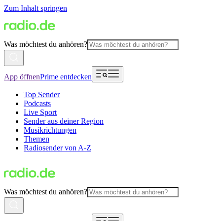
Zum Inhalt springen
Was möchtest du anhören?
App öffnen
Prime entdecken
Top Sender
Podcasts
Live Sport
Sender aus deiner Region
Musikrichtungen
Themen
Radiosender von A-Z
Was möchtest du anhören?