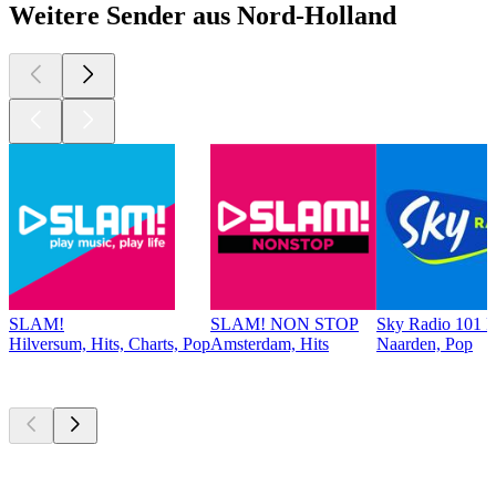
Weitere Sender aus Nord-Holland
SLAM!
SLAM! NON STOP
Sky Radio 101 
Hilversum, Hits, Charts, Pop
Amsterdam, Hits
Naarden, Pop
Top
Podcasts
Top
Podcasts
Top
Podcasts