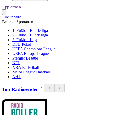
App öffnen
Alle Inhalte
Beliebte Sportarten
1. Fußball Bundesliga
2. Fußball Bundesliga
3. Fußball Liga
DFB-Pokal
UEFA Champions League
UEFA Europa League
Premier League
NFL
NBA Basketball
Major League Baseball
NHL
Top Radiosender