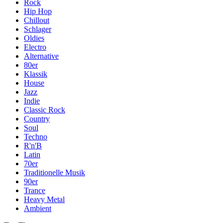
Rock
Hip Hop
Chillout
Schlager
Oldies
Electro
Alternative
80er
Klassik
House
Jazz
Indie
Classic Rock
Country
Soul
Techno
R'n'B
Latin
70er
Traditionelle Musik
90er
Trance
Heavy Metal
Ambient