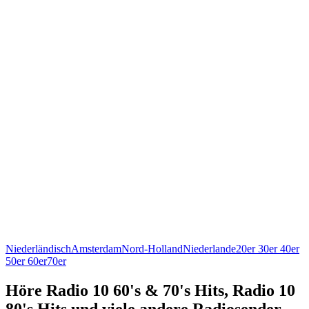
Niederländisch
Amsterdam
Nord-Holland
Niederlande
20er 30er 40er
50er 60er
70er
Höre Radio 10 60's & 70's Hits, Radio 10
80's Hits und viele andere Radiosender