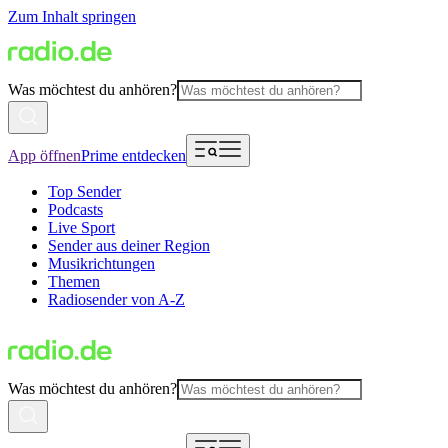
Zum Inhalt springen
Was möchtest du anhören?
App öffnen
Prime entdecken
Top Sender
Podcasts
Live Sport
Sender aus deiner Region
Musikrichtungen
Themen
Radiosender von A-Z
Was möchtest du anhören?