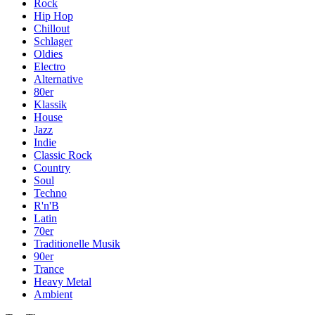
Rock
Hip Hop
Chillout
Schlager
Oldies
Electro
Alternative
80er
Klassik
House
Jazz
Indie
Classic Rock
Country
Soul
Techno
R'n'B
Latin
70er
Traditionelle Musik
90er
Trance
Heavy Metal
Ambient