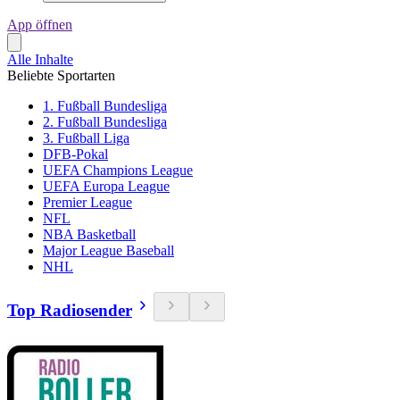
App öffnen
Alle Inhalte
Beliebte Sportarten
1. Fußball Bundesliga
2. Fußball Bundesliga
3. Fußball Liga
DFB-Pokal
UEFA Champions League
UEFA Europa League
Premier League
NFL
NBA Basketball
Major League Baseball
NHL
Top Radiosender