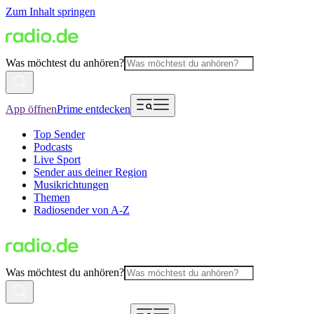
Zum Inhalt springen
Was möchtest du anhören?
App öffnen
Prime entdecken
Top Sender
Podcasts
Live Sport
Sender aus deiner Region
Musikrichtungen
Themen
Radiosender von A-Z
Was möchtest du anhören?