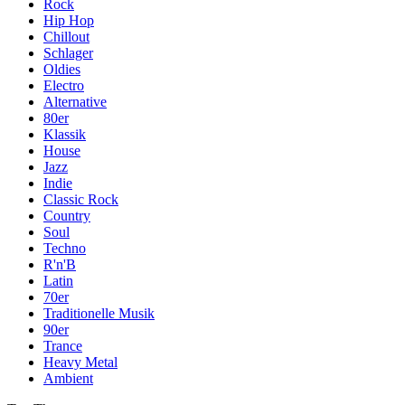
Rock
Hip Hop
Chillout
Schlager
Oldies
Electro
Alternative
80er
Klassik
House
Jazz
Indie
Classic Rock
Country
Soul
Techno
R'n'B
Latin
70er
Traditionelle Musik
90er
Trance
Heavy Metal
Ambient