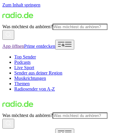
Zum Inhalt springen
Was möchtest du anhören?
App öffnen
Prime entdecken
Top Sender
Podcasts
Live Sport
Sender aus deiner Region
Musikrichtungen
Themen
Radiosender von A-Z
Was möchtest du anhören?