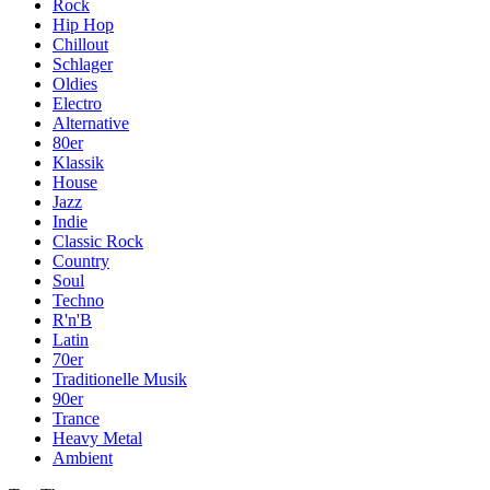
Rock
Hip Hop
Chillout
Schlager
Oldies
Electro
Alternative
80er
Klassik
House
Jazz
Indie
Classic Rock
Country
Soul
Techno
R'n'B
Latin
70er
Traditionelle Musik
90er
Trance
Heavy Metal
Ambient