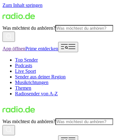
Zum Inhalt springen
Was möchtest du anhören?
App öffnen
Prime entdecken
Top Sender
Podcasts
Live Sport
Sender aus deiner Region
Musikrichtungen
Themen
Radiosender von A-Z
Was möchtest du anhören?