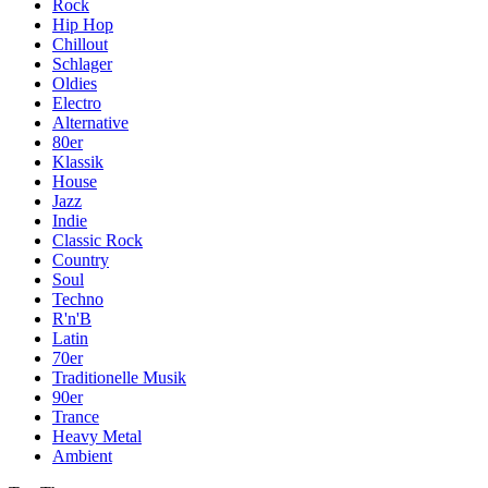
Rock
Hip Hop
Chillout
Schlager
Oldies
Electro
Alternative
80er
Klassik
House
Jazz
Indie
Classic Rock
Country
Soul
Techno
R'n'B
Latin
70er
Traditionelle Musik
90er
Trance
Heavy Metal
Ambient