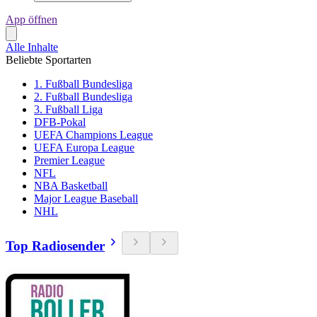
App öffnen
Alle Inhalte
Beliebte Sportarten
1. Fußball Bundesliga
2. Fußball Bundesliga
3. Fußball Liga
DFB-Pokal
UEFA Champions League
UEFA Europa League
Premier League
NFL
NBA Basketball
Major League Baseball
NHL
Top Radiosender