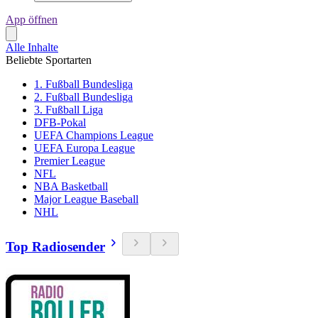
App öffnen
Alle Inhalte
Beliebte Sportarten
1. Fußball Bundesliga
2. Fußball Bundesliga
3. Fußball Liga
DFB-Pokal
UEFA Champions League
UEFA Europa League
Premier League
NFL
NBA Basketball
Major League Baseball
NHL
Top Radiosender