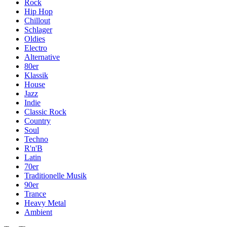
Rock
Hip Hop
Chillout
Schlager
Oldies
Electro
Alternative
80er
Klassik
House
Jazz
Indie
Classic Rock
Country
Soul
Techno
R'n'B
Latin
70er
Traditionelle Musik
90er
Trance
Heavy Metal
Ambient