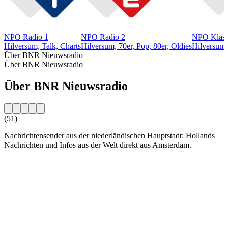
NPO Radio 1
NPO Radio 2
NPO Klass
Hilversum, Talk, Charts
Hilversum, 70er, Pop, 80er, Oldies
Hilversum,
Über BNR Nieuwsradio
Über BNR Nieuwsradio
Über BNR Nieuwsradio
(51)
Nachrichtensender aus der niederländischen Hauptstadt: Hollands
Nachrichten und Infos aus der Welt direkt aus Amsterdam.
Sender-Website