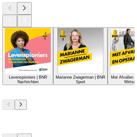
Levenspioniers | BNR
Marianne Zwagerman | BNR
Met Afvallen 
Nachrichten
Sport
Wirtsch
Top
Podcasts
Top
Podcasts
Top
Podcasts