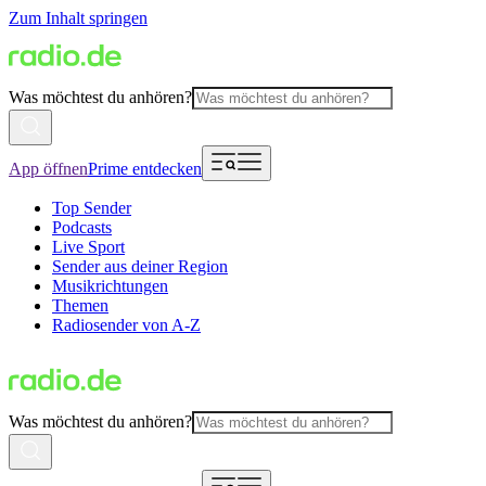
Zum Inhalt springen
Was möchtest du anhören?
App öffnen
Prime entdecken
Top Sender
Podcasts
Live Sport
Sender aus deiner Region
Musikrichtungen
Themen
Radiosender von A-Z
Was möchtest du anhören?