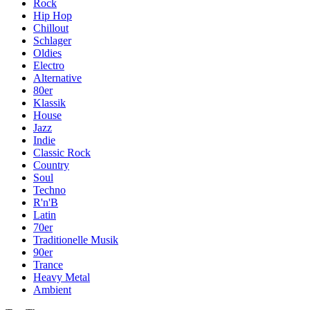
Rock
Hip Hop
Chillout
Schlager
Oldies
Electro
Alternative
80er
Klassik
House
Jazz
Indie
Classic Rock
Country
Soul
Techno
R'n'B
Latin
70er
Traditionelle Musik
90er
Trance
Heavy Metal
Ambient