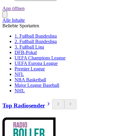
App öffnen
Alle Inhalte
Beliebte Sportarten
1. Fußball Bundesliga
2. Fußball Bundesliga
3. Fußball Liga
DFB-Pokal
UEFA Champions League
UEFA Europa League
Premier League
NFL
NBA Basketball
Major League Baseball
NHL
Top Radiosender