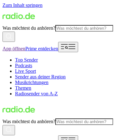
Zum Inhalt springen
Was möchtest du anhören?
App öffnen
Prime entdecken
Top Sender
Podcasts
Live Sport
Sender aus deiner Region
Musikrichtungen
Themen
Radiosender von A-Z
Was möchtest du anhören?