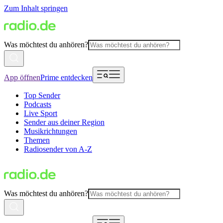
Zum Inhalt springen
Was möchtest du anhören?
App öffnen
Prime entdecken
Top Sender
Podcasts
Live Sport
Sender aus deiner Region
Musikrichtungen
Themen
Radiosender von A-Z
Was möchtest du anhören?