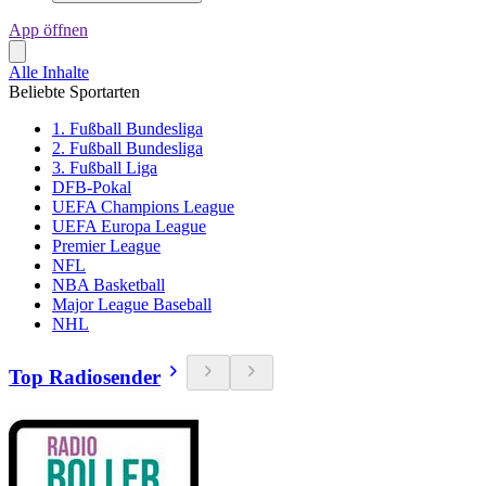
App öffnen
Alle Inhalte
Beliebte Sportarten
1. Fußball Bundesliga
2. Fußball Bundesliga
3. Fußball Liga
DFB-Pokal
UEFA Champions League
UEFA Europa League
Premier League
NFL
NBA Basketball
Major League Baseball
NHL
Top Radiosender