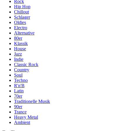
Rock
Hip Hop
Chillout
Schlager
Oldies
Electro
Alternative
80er
Klassik
House
Jazz
Indie
Classic Rock
Country
Soul
Techno
R'n'B
Latin
70er
Traditionelle Musik
90er
Trance
Heavy Metal
Ambient