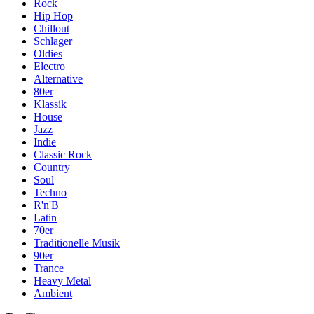
Rock
Hip Hop
Chillout
Schlager
Oldies
Electro
Alternative
80er
Klassik
House
Jazz
Indie
Classic Rock
Country
Soul
Techno
R'n'B
Latin
70er
Traditionelle Musik
90er
Trance
Heavy Metal
Ambient