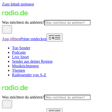
Zum Inhalt springen
Was möchtest du anhören?
App öffnen
Prime entdecken
Top Sender
Podcasts
Live Sport
Sender aus deiner Region
Musikrichtungen
Themen
Radiosender von A-Z
Was möchtest du anhören?