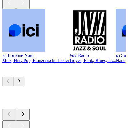
ici Lorraine Nord
Jazz Radio
ici Su
Metz, Hits, Pop, Französische Lieder
Troyes, Funk, Blues, Jazz
Nancy,
Top
Podcasts
Top
Podcasts
Top
Podcasts