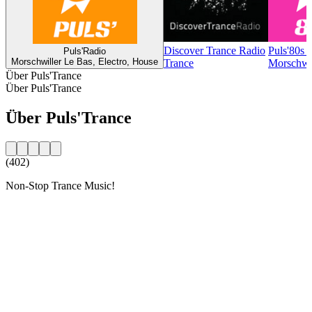
Discover Trance Radio
Puls'80s 
Puls'Radio
Morschwiller Le Bas, Electro, House
Trance
Morschwil
Über Puls'Trance
Über Puls'Trance
Über Puls'Trance
(402)
Non-Stop Trance Music!
Sender-Website