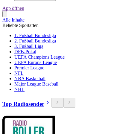
App öffnen
Alle Inhalte
Beliebte Sportarten
1. Fußball Bundesliga
2. Fußball Bundesliga
3. Fußball Liga
DFB-Pokal
UEFA Champions League
UEFA Europa League
Premier League
NFL
NBA Basketball
Major League Baseball
NHL
Top Radiosender