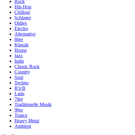
Rock
Hip Hop
Chillout
Schlager
Oldies
Electro
Alternative
80er
Klassik
House
Jazz
Indie
Classic Rock
Country
Soul
Techno
R'n'B
Latin
70er
Traditionelle Musik
90er
Trance
Heavy Metal
Ambient