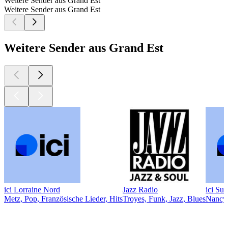
Weitere Sender aus Grand Est
Weitere Sender aus Grand Est
Weitere Sender aus Grand Est
ici Lorraine Nord
Jazz Radio
ici Su
Metz, Pop, Französische Lieder, Hits
Troyes, Funk, Jazz, Blues
Nancy,
Top
Podcasts
Top
Podcasts