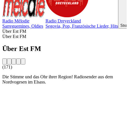
Radio Mélodie
Radio Dreyeckland
Stras
Sarreguemines, Oldies
Segovia, Pop, Französische Lieder, Hits
Über Est FM
Über Est FM
Über Est FM
(171)
Die Stimme und das Ohr ihrer Region! Radiosender aus dem
Nordvogesen im Elsass.
Sender-Website