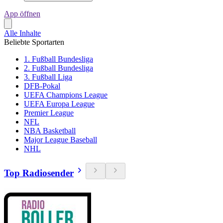
App öffnen
Alle Inhalte
Beliebte Sportarten
1. Fußball Bundesliga
2. Fußball Bundesliga
3. Fußball Liga
DFB-Pokal
UEFA Champions League
UEFA Europa League
Premier League
NFL
NBA Basketball
Major League Baseball
NHL
Top Radiosender