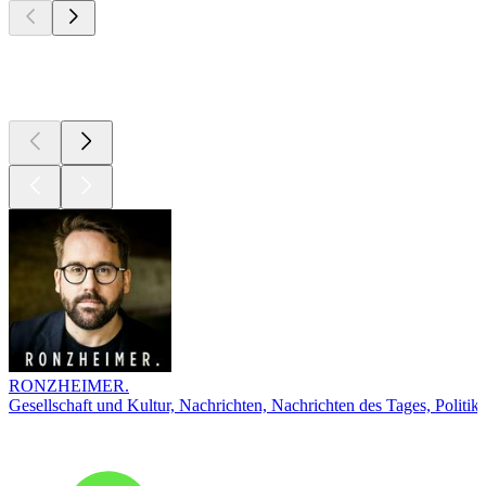
Top
Podcasts
RONZHEIMER.
Gesellschaft und Kultur, Nachrichten, Nachrichten des Tages, Politik