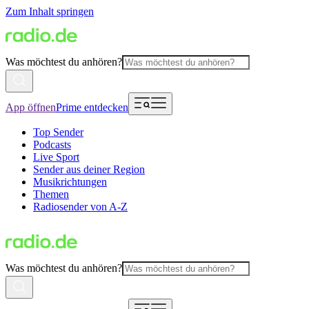
Zum Inhalt springen
Was möchtest du anhören?
App öffnen
Prime entdecken
Top Sender
Podcasts
Live Sport
Sender aus deiner Region
Musikrichtungen
Themen
Radiosender von A-Z
Was möchtest du anhören?