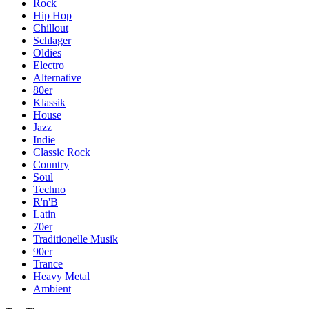
Rock
Hip Hop
Chillout
Schlager
Oldies
Electro
Alternative
80er
Klassik
House
Jazz
Indie
Classic Rock
Country
Soul
Techno
R'n'B
Latin
70er
Traditionelle Musik
90er
Trance
Heavy Metal
Ambient