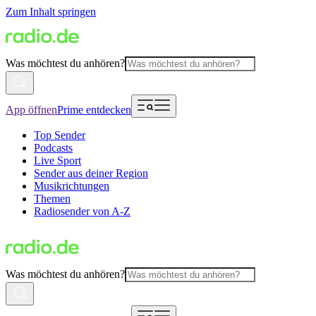
Zum Inhalt springen
Was möchtest du anhören?
App öffnen
Prime entdecken
Top Sender
Podcasts
Live Sport
Sender aus deiner Region
Musikrichtungen
Themen
Radiosender von A-Z
Was möchtest du anhören?