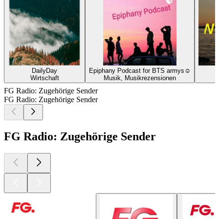
DailyDay
Epiphany Podcast for BTS armys☺
Wirtschaft
Musik, Musikrezensionen
B
FG Radio: Zugehörige Sender
FG Radio: Zugehörige Sender
FG Radio: Zugehörige Sender