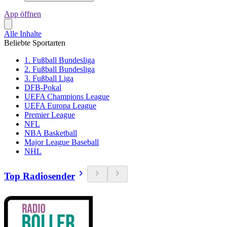
App öffnen
Alle Inhalte
Beliebte Sportarten
1. Fußball Bundesliga
2. Fußball Bundesliga
3. Fußball Liga
DFB-Pokal
UEFA Champions League
UEFA Europa League
Premier League
NFL
NBA Basketball
Major League Baseball
NHL
Top Radiosender