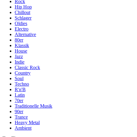
Rock
Hip Hop
Chillout
Schlager
Oldies
Electro
Alternative
80er
Klassik
House
Jazz
Indie
Classic Rock
Country
Soul
Techno
R'n'B
Latin
70er
Traditionelle Musik
90er
Trance
Heavy Metal
Ambient