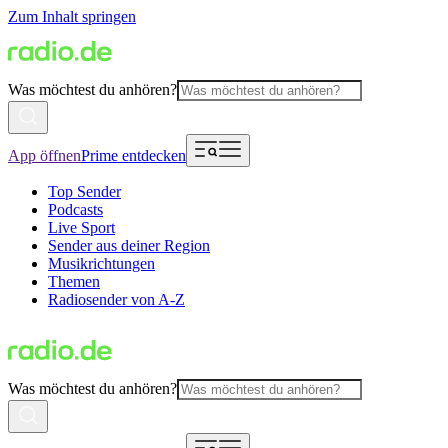
Zum Inhalt springen
Was möchtest du anhören?
App öffnen
Prime entdecken
Top Sender
Podcasts
Live Sport
Sender aus deiner Region
Musikrichtungen
Themen
Radiosender von A-Z
Was möchtest du anhören?