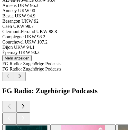
Aix-en-Provence
UKW 93.4
Amiens
UKW 96.3
Annecy
UKW 90
Bastia
UKW 94.9
Besançon
UKW 92
Caen
UKW 98.7
Clermont-Ferrand
UKW 88.8
Compiègne
UKW 98.2
Courchevel
UKW 107.2
Dijon
UKW 94.1
Épernay
UKW 90.3
Mehr anzeigen
FG Radio: Zugehörige Podcasts
FG Radio: Zugehörige Podcasts
FG Radio: Zugehörige Podcasts