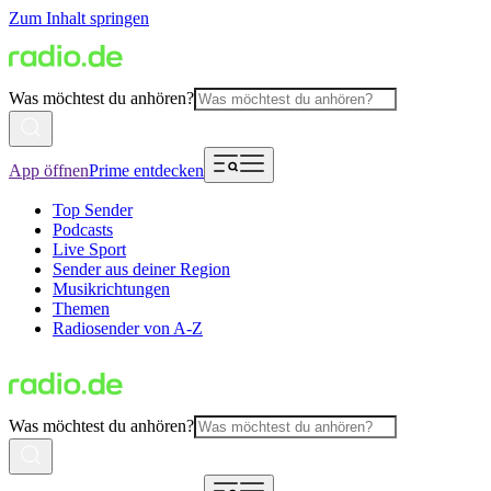
Zum Inhalt springen
Was möchtest du anhören?
App öffnen
Prime entdecken
Top Sender
Podcasts
Live Sport
Sender aus deiner Region
Musikrichtungen
Themen
Radiosender von A-Z
Was möchtest du anhören?