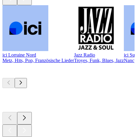
ici Lorraine Nord
Jazz Radio
ici Su
Metz, Hits, Pop, Französische Lieder
Troyes, Funk, Blues, Jazz
Nancy,
Top
Podcasts
Top
Podcasts
Top
Podcasts