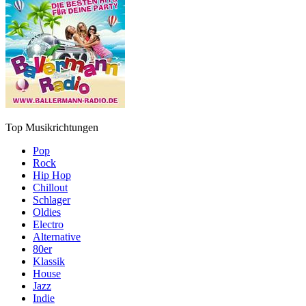
Top Musikrichtungen
Pop
Rock
Hip Hop
Chillout
Schlager
Oldies
Electro
Alternative
80er
Klassik
House
Jazz
Indie