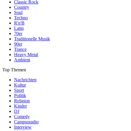
Classic Rock
Country
Soul
Techno
R'n'B
Latin
70er
Traditionelle Musik
90er
Trance
Heavy Metal
Ambient
Top Themen
Nachrichten
Kultur
Sport
Politik
Religion
Kinder
DJ
Comedy
Campusradio
Interview