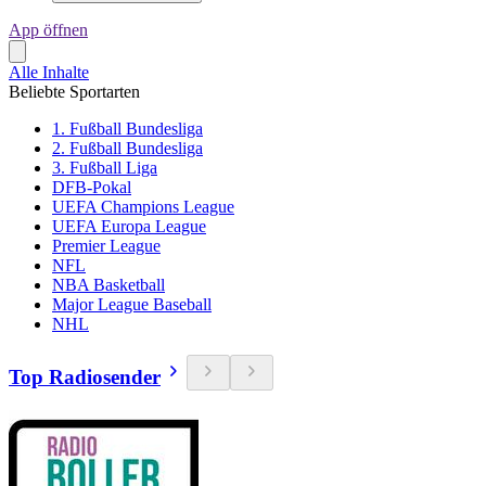
App öffnen
Alle Inhalte
Beliebte Sportarten
1. Fußball Bundesliga
2. Fußball Bundesliga
3. Fußball Liga
DFB-Pokal
UEFA Champions League
UEFA Europa League
Premier League
NFL
NBA Basketball
Major League Baseball
NHL
Top Radiosender