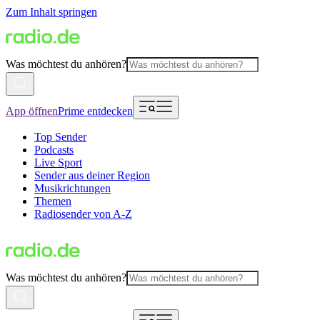
Zum Inhalt springen
Was möchtest du anhören?
App öffnen
Prime entdecken
Top Sender
Podcasts
Live Sport
Sender aus deiner Region
Musikrichtungen
Themen
Radiosender von A-Z
Was möchtest du anhören?