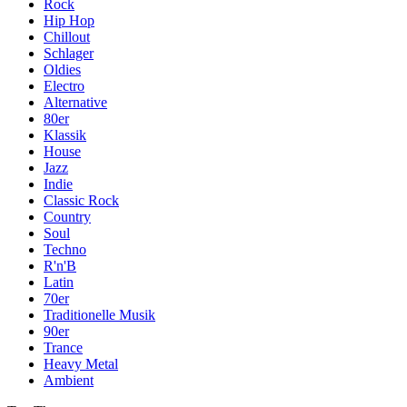
Rock
Hip Hop
Chillout
Schlager
Oldies
Electro
Alternative
80er
Klassik
House
Jazz
Indie
Classic Rock
Country
Soul
Techno
R'n'B
Latin
70er
Traditionelle Musik
90er
Trance
Heavy Metal
Ambient