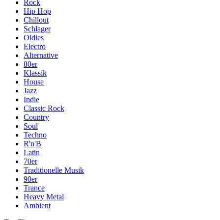
Rock
Hip Hop
Chillout
Schlager
Oldies
Electro
Alternative
80er
Klassik
House
Jazz
Indie
Classic Rock
Country
Soul
Techno
R'n'B
Latin
70er
Traditionelle Musik
90er
Trance
Heavy Metal
Ambient