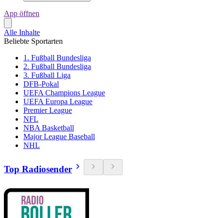
App öffnen
Alle Inhalte
Beliebte Sportarten
1. Fußball Bundesliga
2. Fußball Bundesliga
3. Fußball Liga
DFB-Pokal
UEFA Champions League
UEFA Europa League
Premier League
NFL
NBA Basketball
Major League Baseball
NHL
Top Radiosender