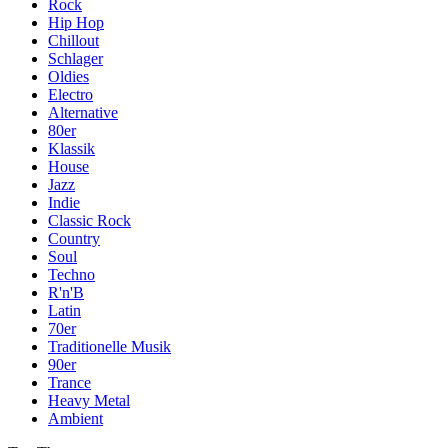
Rock
Hip Hop
Chillout
Schlager
Oldies
Electro
Alternative
80er
Klassik
House
Jazz
Indie
Classic Rock
Country
Soul
Techno
R'n'B
Latin
70er
Traditionelle Musik
90er
Trance
Heavy Metal
Ambient