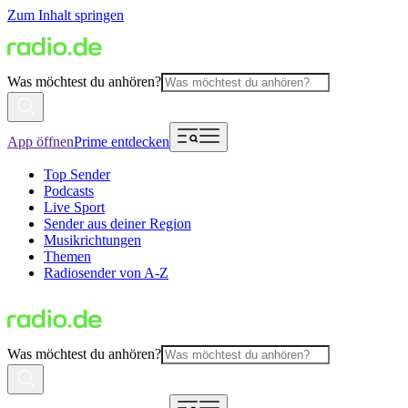
Zum Inhalt springen
Was möchtest du anhören?
App öffnen
Prime entdecken
Top Sender
Podcasts
Live Sport
Sender aus deiner Region
Musikrichtungen
Themen
Radiosender von A-Z
Was möchtest du anhören?