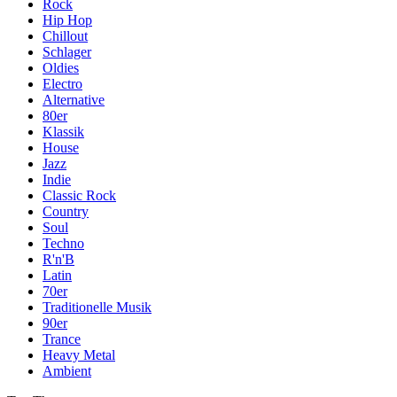
Rock
Hip Hop
Chillout
Schlager
Oldies
Electro
Alternative
80er
Klassik
House
Jazz
Indie
Classic Rock
Country
Soul
Techno
R'n'B
Latin
70er
Traditionelle Musik
90er
Trance
Heavy Metal
Ambient