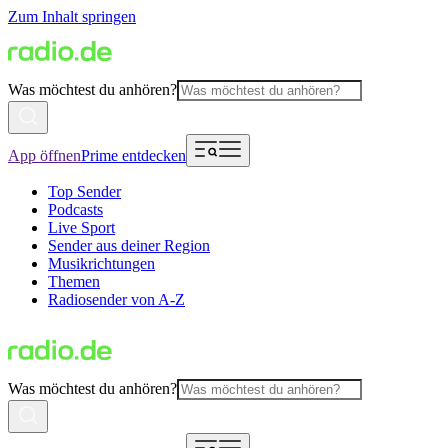
Zum Inhalt springen
Was möchtest du anhören?
App öffnen
Prime entdecken
Top Sender
Podcasts
Live Sport
Sender aus deiner Region
Musikrichtungen
Themen
Radiosender von A-Z
Was möchtest du anhören?