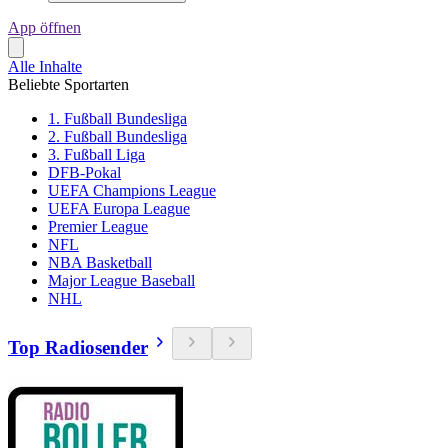
App öffnen
Alle Inhalte
Beliebte Sportarten
1. Fußball Bundesliga
2. Fußball Bundesliga
3. Fußball Liga
DFB-Pokal
UEFA Champions League
UEFA Europa League
Premier League
NFL
NBA Basketball
Major League Baseball
NHL
Top Radiosender