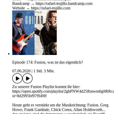
Bandcamp → https://rafael-trujillo.bandcamp.com
Website → https://rafael-trujillo.com
Episode 174: Fusion, was ist das eigentlich?
07.06.2026
|
1 Std. 3 Min.
Zu unserer Fusion Playlist kommt ihr hier:
https://open.spotify.com/playlist/2ghPNW4d25Rmwm6g9RRc
si=8d2995bf97f949ff
Heute geht es verstärkt um die Musikrichtung: Fusion. Greg
Howe, Frank Gambale, Chick Corea, Allan Holdsworth...