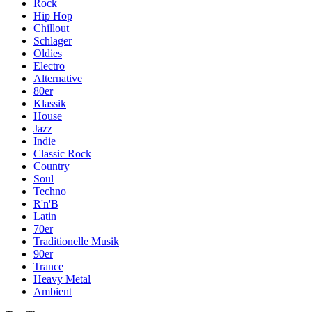
Rock
Hip Hop
Chillout
Schlager
Oldies
Electro
Alternative
80er
Klassik
House
Jazz
Indie
Classic Rock
Country
Soul
Techno
R'n'B
Latin
70er
Traditionelle Musik
90er
Trance
Heavy Metal
Ambient