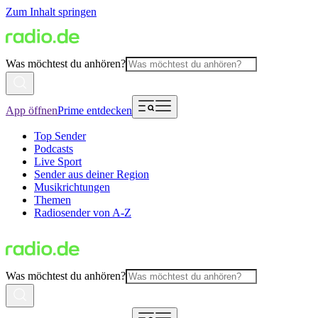
Zum Inhalt springen
Was möchtest du anhören?
App öffnen
Prime entdecken
Top Sender
Podcasts
Live Sport
Sender aus deiner Region
Musikrichtungen
Themen
Radiosender von A-Z
Was möchtest du anhören?