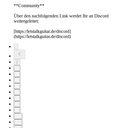
**Community**
Über den nachfolgenden Link werdet Ihr an Discord
weitergeleitet:
[https://letstalkguitar.de/discord]
(https://letstalkguitar.de/discord)
1
2
3
4
5
6
7
8
9
10
11