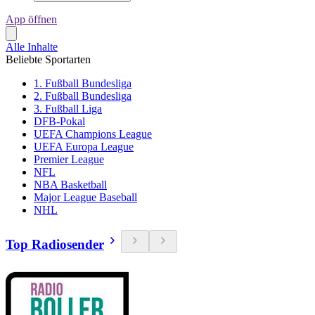
App öffnen
Alle Inhalte
Beliebte Sportarten
1. Fußball Bundesliga
2. Fußball Bundesliga
3. Fußball Liga
DFB-Pokal
UEFA Champions League
UEFA Europa League
Premier League
NFL
NBA Basketball
Major League Baseball
NHL
Top Radiosender