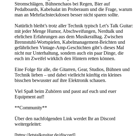
Stromschlägen, Bühnenchaos bei Regen, Bier auf
Pedalboards, Kabelsalat im Proberaum und die Frage, warum
man an Mehrfachsteckdosen besser nicht sparen sollte.
Natürlich bleibt’s trotz aller Technik typisch Let’s Talk Guitar:
mit jeder Menge Humor, Abschweifungen, Nerdtalk und
ehrlichen Erfahrungen aus dem Musikeralltag. Zwischen
Brennstuhl-Wortspielen, Kabelmanagement-Beichten und
gefährlichen Vintage-Amp-Geschichten gibt’s dieses Mal
nicht nur Unterhaltung, sondern auch ein paar Dinge, die
euch im Zweifel wirklich den Hintern retten können.
Eine Folge für alle, die Gitarren, Gear, Studios, Bühnen und
Technik lieben – und dabei vielleicht künftig ein kleines
bisschen bewusster auf ihre Elektronik schauen.
Viel Spaß beim Zuhören und passt auf euch und euer
Equipment auf!
**Community**
Über den nachfolgenden Link werdet Ihr an Discord
weitergeleitet:
[https://letstalkguitar.de/discord]