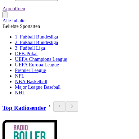
App öffnen
Alle Inhalte
Beliebte Sportarten
1. Fußball Bundesliga
2. Fußball Bundesliga
3. Fußball Liga
DFB-Pokal
UEFA Champions League
UEFA Europa League
Premier League
NFL
NBA Basketball
Major League Baseball
NHL
Top Radiosender