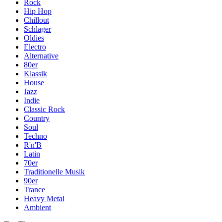
Rock
Hip Hop
Chillout
Schlager
Oldies
Electro
Alternative
80er
Klassik
House
Jazz
Indie
Classic Rock
Country
Soul
Techno
R'n'B
Latin
70er
Traditionelle Musik
90er
Trance
Heavy Metal
Ambient