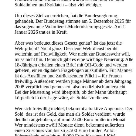
Soldatinnen und Soldaten – also viel weniger.
Um dieses Ziel zu erreichen, hat die Bundesregierung
gehandelt. Der Bundestag stimmte am 5. Dezember 2025 für
das sogenannte Wehrdienst-Modernisierungsgesetz. Am 1.
Januar 2026 trat es in Kraft.
Aber was bedeutet dieses Gesetz genau? Ist das jetzt die
Wehrpflicht? Nicht ganz. Der neue Wehrdienst beruht
weiterhin auf Freiwilligkeit. Wer nicht zur Bundeswehr will,
muss nicht hin. Dennoch gibt es eine wichtige Neuerung: Alle
18-Jährigen erhalten einen Brief mit QR-Code und werden
gebeten, einen digitalen Fragebogen auszufüllen. Für Männer
ist das Ausfüllen und Zurücksenden Pflicht – für Frauen
freiwillig. Außerdem werden junge Männer ab dem Jahrgang
2008 verpflichtend gemustert, also medizinisch untersucht.
Bei der Musterung wird überprüft, ob der Mann überhaupt
körperlich in der Lage wäre, als Soldat zu dienen.
Wer sich freiwillig meldet, bekommt attraktive Angebote. Der
Sold, das ist das Geld, das man als Soldat verdient, wurde
deutlich angehoben, auf rund 2.600 Euro brutto im Monat.
Wer mindestens zwölf Monate dient, bekommt außerdem
einen Zuschuss von bis zu 3.500 Euro für den Auto-
Führerschein oder bis zu 5.000 Euro für einen LKW-