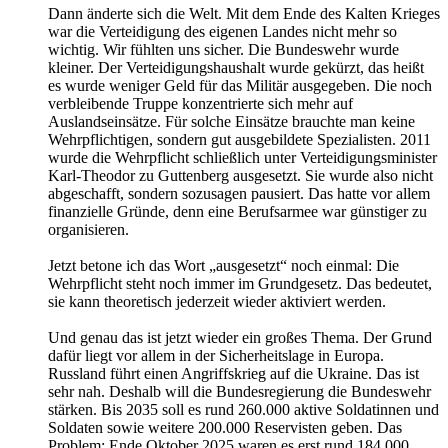
Dann änderte sich die Welt. Mit dem Ende des Kalten Krieges
war die Verteidigung des eigenen Landes nicht mehr so
wichtig. Wir fühlten uns sicher. Die Bundeswehr wurde
kleiner. Der Verteidigungshaushalt wurde gekürzt, das heißt
es wurde weniger Geld für das Militär ausgegeben. Die noch
verbleibende Truppe konzentrierte sich mehr auf
Auslandseinsätze. Für solche Einsätze brauchte man keine
Wehrpflichtigen, sondern gut ausgebildete Spezialisten. 2011
wurde die Wehrpflicht schließlich unter Verteidigungsminister
Karl-Theodor zu Guttenberg ausgesetzt. Sie wurde also nicht
abgeschafft, sondern sozusagen pausiert. Das hatte vor allem
finanzielle Gründe, denn eine Berufsarmee war günstiger zu
organisieren.
Jetzt betone ich das Wort „ausgesetzt“ noch einmal: Die
Wehrpflicht steht noch immer im Grundgesetz. Das bedeutet,
sie kann theoretisch jederzeit wieder aktiviert werden.
Und genau das ist jetzt wieder ein großes Thema. Der Grund
dafür liegt vor allem in der Sicherheitslage in Europa.
Russland führt einen Angriffskrieg auf die Ukraine. Das ist
sehr nah. Deshalb will die Bundesregierung die Bundeswehr
stärken. Bis 2035 soll es rund 260.000 aktive Soldatinnen und
Soldaten sowie weitere 200.000 Reservisten geben. Das
Problem: Ende Oktober 2025 waren es erst rund 184.000