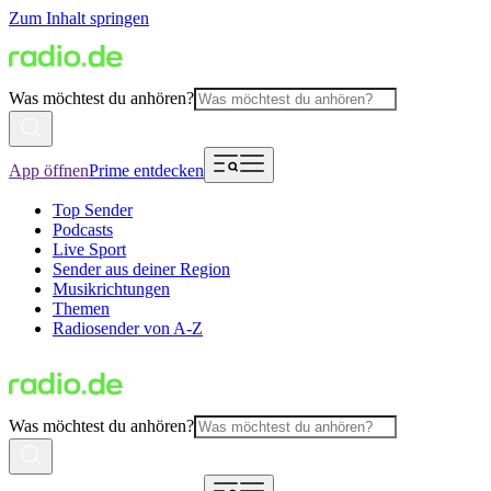
Zum Inhalt springen
Was möchtest du anhören?
App öffnen
Prime entdecken
Top Sender
Podcasts
Live Sport
Sender aus deiner Region
Musikrichtungen
Themen
Radiosender von A-Z
Was möchtest du anhören?