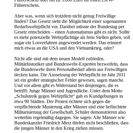
Führerschein.
Aber was, wenn sich trotzdem nicht genug Freiwillige
finden? Das Gesetz sieht die Möglichkeit einer sogenannten
Bedarfswehrpflicht vor. Darüber müsste der Bundestag per
Gesetz entscheiden – einen Automatismus gibt es nicht. Sollte
es mehr potenzielle Wehrpflichtige als freie Stellen geben, soll
sogar ein Losverfahren angewendet werden. Das erinnert
mich etwas an die USA und den Vietnamkrieg, oder?
Nicht alle sind mit dem neuen Modell zufrieden.
Militärhistoriker und Bundeswehr-Experten bezweifeln, dass
die Bundeswehr ihren Personalbedarf allein aus Freiwilligen
decken kann. Die Aussetzung der Wehrpflicht im Jahr 2011
sei ein großer strategischer Fehler gewesen, sagen manche.
Und vor allem gibt es Widerstand bei denjenigen, die es
betrifft: Junge Männer und Jugendliche. Unter dem Motto
„Schulstreik gegen Wehrpflicht“ gab es Kundgebungen in
etwa 90 Städten. Der Protest richtete sich gegen die
verpflichtende Musterung aller Männer und eine befürchtete
Militarisierung der Gesellschaft. Schüler demonstrieren also
weiterhin regelmäßig dagegen. Sie sagen: Alte Männer wie
Bundeskanzler Friedrich Merz dürfen nicht beschließen, dass
die jungen Männer in den Krieg ziehen müssen.