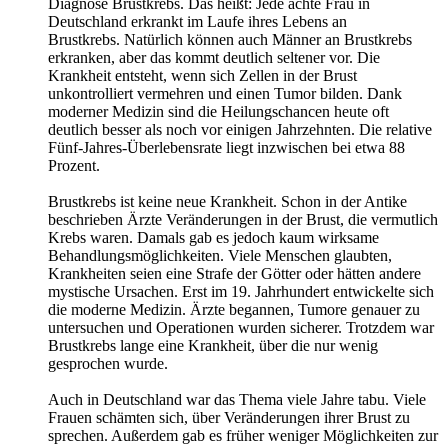
Diagnose Brustkrebs. Das heißt: Jede achte Frau in
Deutschland erkrankt im Laufe ihres Lebens an
Brustkrebs. Natürlich können auch Männer an Brustkrebs
erkranken, aber das kommt deutlich seltener vor. Die
Krankheit entsteht, wenn sich Zellen in der Brust
unkontrolliert vermehren und einen Tumor bilden. Dank
moderner Medizin sind die Heilungschancen heute oft
deutlich besser als noch vor einigen Jahrzehnten. Die relative
Fünf-Jahres-Überlebensrate liegt inzwischen bei etwa 88
Prozent.
Brustkrebs ist keine neue Krankheit. Schon in der Antike
beschrieben Ärzte Veränderungen in der Brust, die vermutlich
Krebs waren. Damals gab es jedoch kaum wirksame
Behandlungsmöglichkeiten. Viele Menschen glaubten,
Krankheiten seien eine Strafe der Götter oder hätten andere
mystische Ursachen. Erst im 19. Jahrhundert entwickelte sich
die moderne Medizin. Ärzte begannen, Tumore genauer zu
untersuchen und Operationen wurden sicherer. Trotzdem war
Brustkrebs lange eine Krankheit, über die nur wenig
gesprochen wurde.
Auch in Deutschland war das Thema viele Jahre tabu. Viele
Frauen schämten sich, über Veränderungen ihrer Brust zu
sprechen. Außerdem gab es früher weniger Möglichkeiten zur