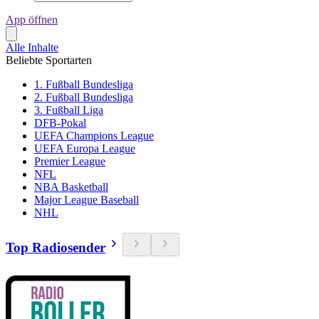
App öffnen
Alle Inhalte
Beliebte Sportarten
1. Fußball Bundesliga
2. Fußball Bundesliga
3. Fußball Liga
DFB-Pokal
UEFA Champions League
UEFA Europa League
Premier League
NFL
NBA Basketball
Major League Baseball
NHL
Top Radiosender