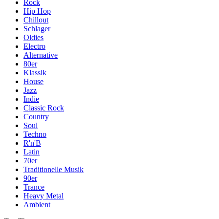
Rock
Hip Hop
Chillout
Schlager
Oldies
Electro
Alternative
80er
Klassik
House
Jazz
Indie
Classic Rock
Country
Soul
Techno
R'n'B
Latin
70er
Traditionelle Musik
90er
Trance
Heavy Metal
Ambient