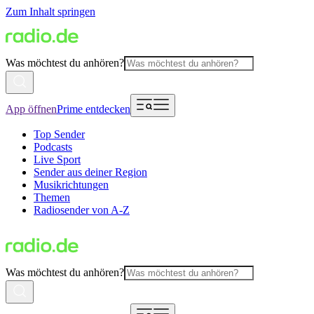
Zum Inhalt springen
Was möchtest du anhören?
App öffnen
Prime entdecken
Top Sender
Podcasts
Live Sport
Sender aus deiner Region
Musikrichtungen
Themen
Radiosender von A-Z
Was möchtest du anhören?