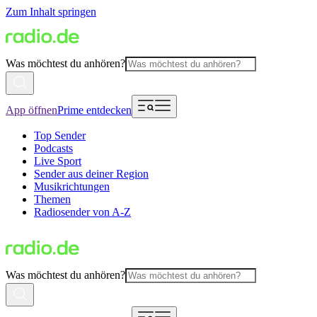
Zum Inhalt springen
Was möchtest du anhören?
App öffnen
Prime entdecken
Top Sender
Podcasts
Live Sport
Sender aus deiner Region
Musikrichtungen
Themen
Radiosender von A-Z
Was möchtest du anhören?