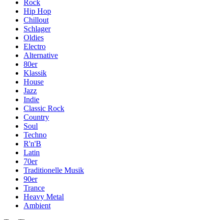
Rock
Hip Hop
Chillout
Schlager
Oldies
Electro
Alternative
80er
Klassik
House
Jazz
Indie
Classic Rock
Country
Soul
Techno
R'n'B
Latin
70er
Traditionelle Musik
90er
Trance
Heavy Metal
Ambient