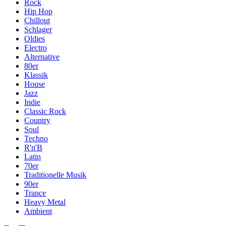
Rock
Hip Hop
Chillout
Schlager
Oldies
Electro
Alternative
80er
Klassik
House
Jazz
Indie
Classic Rock
Country
Soul
Techno
R'n'B
Latin
70er
Traditionelle Musik
90er
Trance
Heavy Metal
Ambient