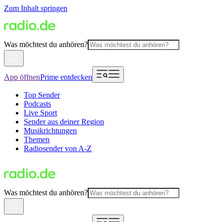
Zum Inhalt springen
Was möchtest du anhören?
App öffnen
Prime entdecken
Top Sender
Podcasts
Live Sport
Sender aus deiner Region
Musikrichtungen
Themen
Radiosender von A-Z
Was möchtest du anhören?