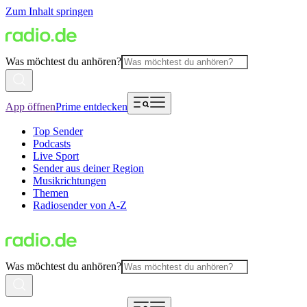
Zum Inhalt springen
Was möchtest du anhören?
App öffnen
Prime entdecken
Top Sender
Podcasts
Live Sport
Sender aus deiner Region
Musikrichtungen
Themen
Radiosender von A-Z
Was möchtest du anhören?