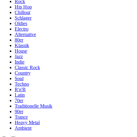
Rock
Hip Hop
Chillout
Schlager
Oldies
Electro
Alternative
80er
Klassik
House
Jazz
Indie
Classic Rock
Country
Soul
Techno
R'n'B
Latin
70er
Traditionelle Musik
90er
Trance
Heavy Metal
Ambient