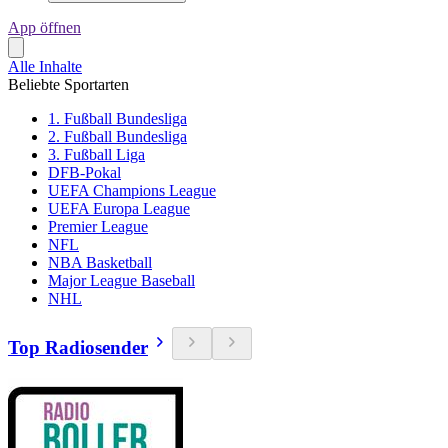
App öffnen
Alle Inhalte
Beliebte Sportarten
1. Fußball Bundesliga
2. Fußball Bundesliga
3. Fußball Liga
DFB-Pokal
UEFA Champions League
UEFA Europa League
Premier League
NFL
NBA Basketball
Major League Baseball
NHL
Top Radiosender