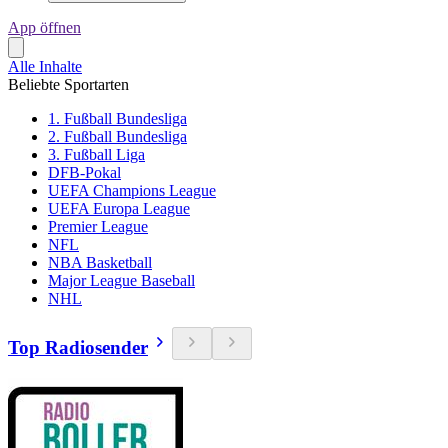
App öffnen
Alle Inhalte
Beliebte Sportarten
1. Fußball Bundesliga
2. Fußball Bundesliga
3. Fußball Liga
DFB-Pokal
UEFA Champions League
UEFA Europa League
Premier League
NFL
NBA Basketball
Major League Baseball
NHL
Top Radiosender