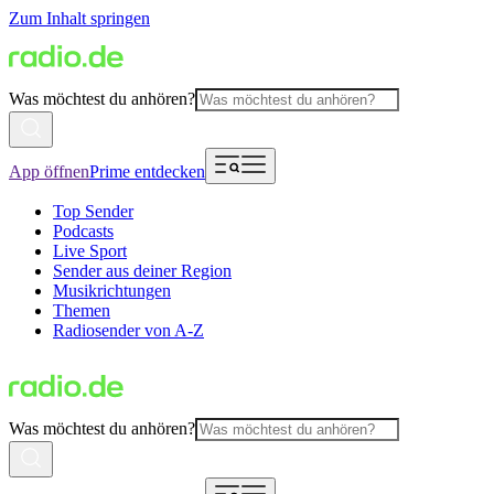
Zum Inhalt springen
Was möchtest du anhören?
App öffnen
Prime entdecken
Top Sender
Podcasts
Live Sport
Sender aus deiner Region
Musikrichtungen
Themen
Radiosender von A-Z
Was möchtest du anhören?