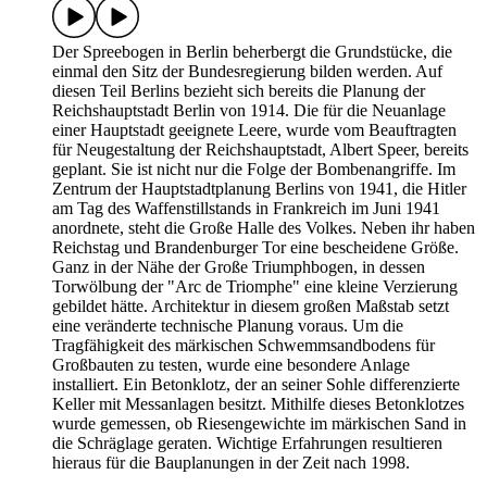
Der Spreebogen in Berlin beherbergt die Grundstücke, die
einmal den Sitz der Bundesregierung bilden werden. Auf
diesen Teil Berlins bezieht sich bereits die Planung der
Reichshauptstadt Berlin von 1914. Die für die Neuanlage
einer Hauptstadt geeignete Leere, wurde vom Beauftragten
für Neugestaltung der Reichshauptstadt, Albert Speer, bereits
geplant. Sie ist nicht nur die Folge der Bombenangriffe. Im
Zentrum der Hauptstadtplanung Berlins von 1941, die Hitler
am Tag des Waffenstillstands in Frankreich im Juni 1941
anordnete, steht die Große Halle des Volkes. Neben ihr haben
Reichstag und Brandenburger Tor eine bescheidene Größe.
Ganz in der Nähe der Große Triumphbogen, in dessen
Torwölbung der "Arc de Triomphe" eine kleine Verzierung
gebildet hätte. Architektur in diesem großen Maßstab setzt
eine veränderte technische Planung voraus. Um die
Tragfähigkeit des märkischen Schwemmsandbodens für
Großbauten zu testen, wurde eine besondere Anlage
installiert. Ein Betonklotz, der an seiner Sohle differenzierte
Keller mit Messanlagen besitzt. Mithilfe dieses Betonklotzes
wurde gemessen, ob Riesengewichte im märkischen Sand in
die Schräglage geraten. Wichtige Erfahrungen resultieren
hieraus für die Bauplanungen in der Zeit nach 1998.