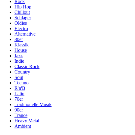
Rock
Hip Hop
Chillout
Schlager
Oldies
Electro
Alternative
80er
Klassik
House
Jazz
Indie
Classic Rock
Country
Soul
Techno
R'n'B
Latin
70er
Traditionelle Musik
90er
Trance
Heavy Metal
Ambient