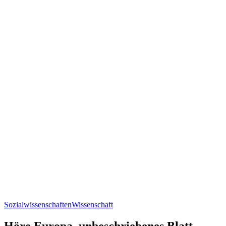
Sozialwissenschaften
Wissenschaft
Höre Europa, unbeschriebenes Blatt,