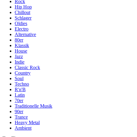
Rock
Hip Hop
Chillout
Schlager
Oldies
Electro
Alternative
80er
Klassik
House
Jazz
Indie
Classic Rock
Country
Soul
Techno
R'n'B
Latin
70er
Traditionelle Musik
90er
Trance
Heavy Metal
Ambient