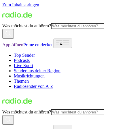
Zum Inhalt springen
Was möchtest du anhören?
App öffnen
Prime entdecken
Top Sender
Podcasts
Live Sport
Sender aus deiner Region
Musikrichtungen
Themen
Radiosender von A-Z
Was möchtest du anhören?