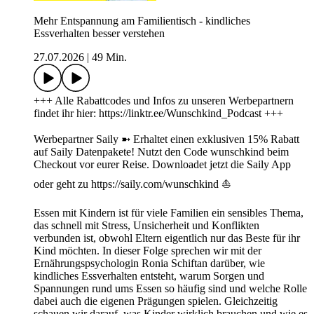
Mehr Entspannung am Familientisch - kindliches
Essverhalten besser verstehen
27.07.2026
|
49 Min.
+++ Alle Rabattcodes und Infos zu unseren Werbepartnern
findet ihr hier: https://linktr.ee/Wunschkind_Podcast +++
Werbepartner Saily ➼ Erhaltet einen exklusiven 15% Rabatt
auf Saily Datenpakete! Nutzt den Code wunschkind beim
Checkout vor eurer Reise. Downloadet jetzt die Saily App
oder geht zu https://saily.com/wunschkind ⛵
Essen mit Kindern ist für viele Familien ein sensibles Thema,
das schnell mit Stress, Unsicherheit und Konflikten
verbunden ist, obwohl Eltern eigentlich nur das Beste für ihr
Kind möchten. In dieser Folge sprechen wir mit der
Ernährungspsychologin Ronia Schiftan darüber, wie
kindliches Essverhalten entsteht, warum Sorgen und
Spannungen rund ums Essen so häufig sind und welche Rolle
dabei auch die eigenen Prägungen spielen. Gleichzeitig
schauen wir darauf, was Kinder wirklich brauchen und wie es