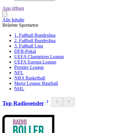
App öffnen
Alle Inhalte
Beliebte Sportarten
1. Fußball Bundesliga
2. Fußball Bundesliga
3. Fußball Liga
DFB-Pokal
UEFA Champions League
UEFA Europa League
Premier League
NFL
NBA Basketball
Major League Baseball
NHL
Top Radiosender