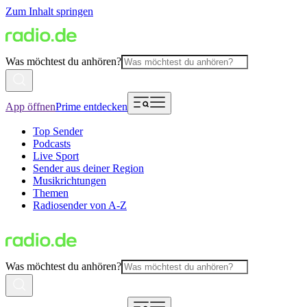
Zum Inhalt springen
Was möchtest du anhören?
App öffnen
Prime entdecken
Top Sender
Podcasts
Live Sport
Sender aus deiner Region
Musikrichtungen
Themen
Radiosender von A-Z
Was möchtest du anhören?