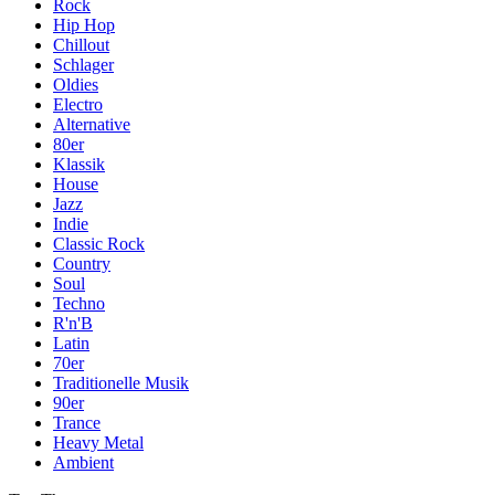
Rock
Hip Hop
Chillout
Schlager
Oldies
Electro
Alternative
80er
Klassik
House
Jazz
Indie
Classic Rock
Country
Soul
Techno
R'n'B
Latin
70er
Traditionelle Musik
90er
Trance
Heavy Metal
Ambient