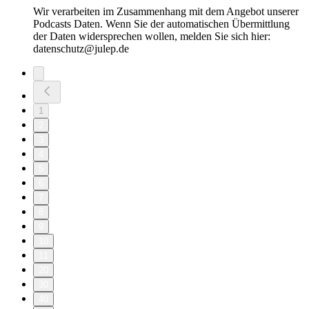
Wir verarbeiten im Zusammenhang mit dem Angebot unserer
Podcasts Daten. Wenn Sie der automatischen Übermittlung
der Daten widersprechen wollen, melden Sie sich hier:
datenschutz@julep.de
1
2
3
4
5
6
7
8
9
10
11
20
30
40