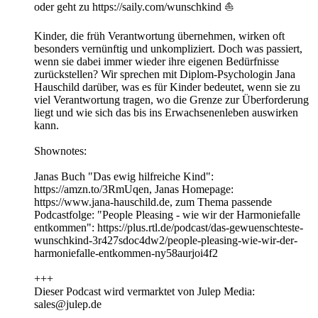
oder geht zu https://saily.com/wunschkind ⛵
Kinder, die früh Verantwortung übernehmen, wirken oft
besonders vernünftig und unkompliziert. Doch was passiert,
wenn sie dabei immer wieder ihre eigenen Bedürfnisse
zurückstellen? Wir sprechen mit Diplom-Psychologin Jana
Hauschild darüber, was es für Kinder bedeutet, wenn sie zu
viel Verantwortung tragen, wo die Grenze zur Überforderung
liegt und wie sich das bis ins Erwachsenenleben auswirken
kann.
Shownotes:
Janas Buch "Das ewig hilfreiche Kind":
https://amzn.to/3RmUqen, Janas Homepage:
https://www.jana-hauschild.de, zum Thema passende
Podcastfolge: "People Pleasing - wie wir der Harmoniefalle
entkommen": https://plus.rtl.de/podcast/das-gewuenschteste-
wunschkind-3r427sdoc4dw2/people-pleasing-wie-wir-der-
harmoniefalle-entkommen-ny58aurjoi4f2
+++
Dieser Podcast wird vermarktet von Julep Media:
sales@julep.de