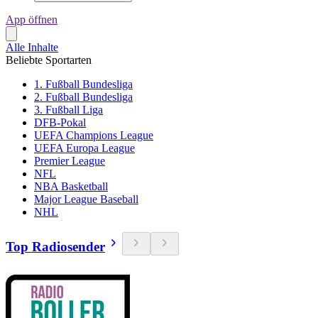
App öffnen
Alle Inhalte
Beliebte Sportarten
1. Fußball Bundesliga
2. Fußball Bundesliga
3. Fußball Liga
DFB-Pokal
UEFA Champions League
UEFA Europa League
Premier League
NFL
NBA Basketball
Major League Baseball
NHL
Top Radiosender