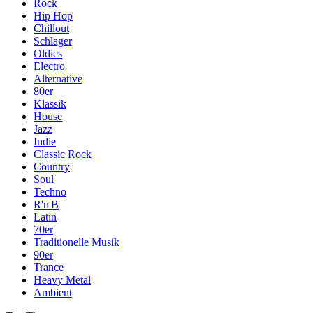
Rock
Hip Hop
Chillout
Schlager
Oldies
Electro
Alternative
80er
Klassik
House
Jazz
Indie
Classic Rock
Country
Soul
Techno
R'n'B
Latin
70er
Traditionelle Musik
90er
Trance
Heavy Metal
Ambient