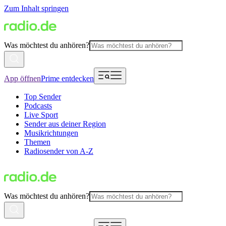
Zum Inhalt springen
Was möchtest du anhören?
App öffnen
Prime entdecken
Top Sender
Podcasts
Live Sport
Sender aus deiner Region
Musikrichtungen
Themen
Radiosender von A-Z
Was möchtest du anhören?