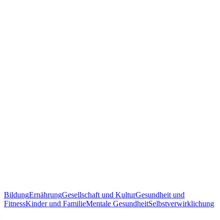
Bildung
Ernährung
Gesellschaft und Kultur
Gesundheit und
Fitness
Kinder und Familie
Mentale Gesundheit
Selbstverwirklichung