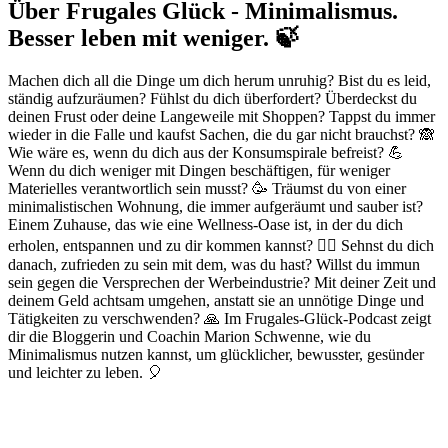
Über Frugales Glück - Minimalismus.
Besser leben mit weniger. 🍃
Machen dich all die Dinge um dich herum unruhig? Bist du es leid,
ständig aufzuräumen? Fühlst du dich überfordert? Überdeckst du
deinen Frust oder deine Langeweile mit Shoppen? Tappst du immer
wieder in die Falle und kaufst Sachen, die du gar nicht brauchst? 🙈
Wie wäre es, wenn du dich aus der Konsumspirale befreist? 💪
Wenn du dich weniger mit Dingen beschäftigen, für weniger
Materielles verantwortlich sein musst? 🥳 Träumst du von einer
minimalistischen Wohnung, die immer aufgeräumt und sauber ist?
Einem Zuhause, das wie eine Wellness-Oase ist, in der du dich
erholen, entspannen und zu dir kommen kannst? 🧖‍♀️ Sehnst du dich
danach, zufrieden zu sein mit dem, was du hast? Willst du immun
sein gegen die Versprechen der Werbeindustrie? Mit deiner Zeit und
deinem Geld achtsam umgehen, anstatt sie an unnötige Dinge und
Tätigkeiten zu verschwenden? 🙏 Im Frugales-Glück-Podcast zeigt
dir die Bloggerin und Coachin Marion Schwenne, wie du
Minimalismus nutzen kannst, um glücklicher, bewusster, gesünder
und leichter zu leben. 🎈
Podcast-Website