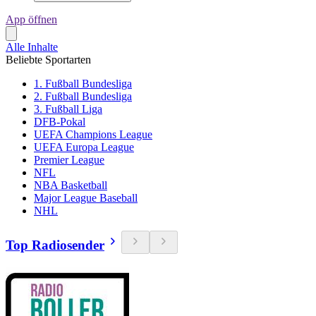
App öffnen
Alle Inhalte
Beliebte Sportarten
1. Fußball Bundesliga
2. Fußball Bundesliga
3. Fußball Liga
DFB-Pokal
UEFA Champions League
UEFA Europa League
Premier League
NFL
NBA Basketball
Major League Baseball
NHL
Top Radiosender