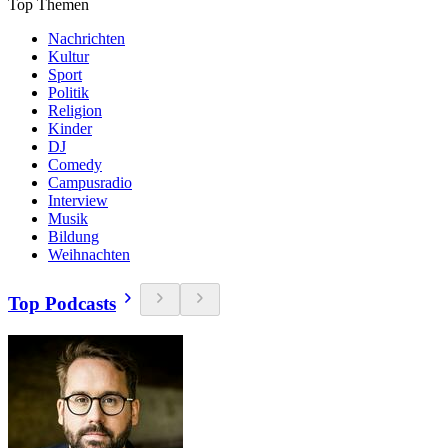
Top Themen
Nachrichten
Kultur
Sport
Politik
Religion
Kinder
DJ
Comedy
Campusradio
Interview
Musik
Bildung
Weihnachten
Top Podcasts