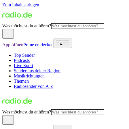
Zum Inhalt springen
Was möchtest du anhören?
App öffnen
Prime entdecken
Top Sender
Podcasts
Live Sport
Sender aus deiner Region
Musikrichtungen
Themen
Radiosender von A-Z
Was möchtest du anhören?