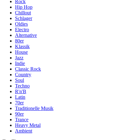
Rock
Hip Hop
Chillout
Schlager
Oldies
Electro
Alternative
80er
Klassik
House
Jazz
Indie
Classic Rock
Country
Soul
Techno
R'n'B
Latin
70er
Traditionelle Musik
90er
Trance
Heavy Metal
Ambient