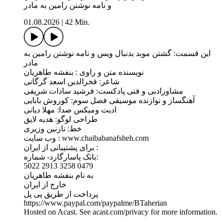
و نامه نوشتن رامین به مادر
01.08.2026
|
42 Min.
این قسمت: گشتن موبد بدنبال ویس و نامه نوشتن رامین به
مادر
نویسنده متن و راوی : بنفشه طاهریان
شاعر: فخرالدین اسعد گرگانی
مشاورادبی و فنی پادکست: فرشید سادات شریفی
آهنگساز و نوازنده موسیقی فصل سوم: کوروش بابایی
ادیت ومیکس صدا: مهلا دیانی
طراحی لوگو: هدیه لایق
خط: نازنین وزیری
وب سايت : www.chaibabanafsheh.com
برای پشتیبانی از ایران :
بانک پاسارگارد- شماره:
5022 2913 3258 0479
به نام بنفشه طاهریان
خارج از ایران
پرداخت از طریق پی پل
https://www.paypal.com/paypalme/BTaherian
Hosted on Acast. See acast.com/privacy for more information.