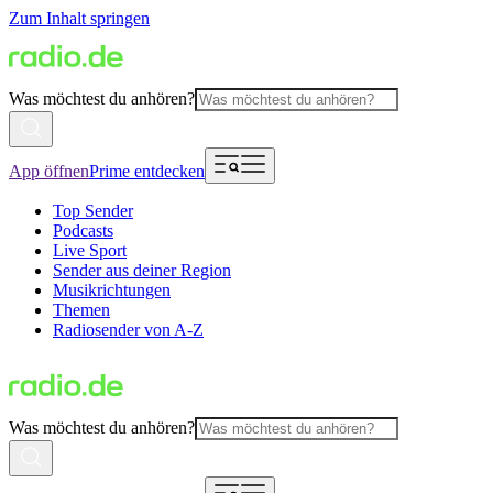
Zum Inhalt springen
Was möchtest du anhören?
App öffnen
Prime entdecken
Top Sender
Podcasts
Live Sport
Sender aus deiner Region
Musikrichtungen
Themen
Radiosender von A-Z
Was möchtest du anhören?