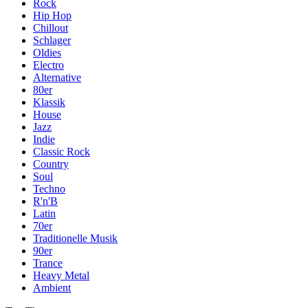
Rock
Hip Hop
Chillout
Schlager
Oldies
Electro
Alternative
80er
Klassik
House
Jazz
Indie
Classic Rock
Country
Soul
Techno
R'n'B
Latin
70er
Traditionelle Musik
90er
Trance
Heavy Metal
Ambient