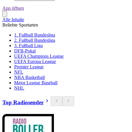
App öffnen
Alle Inhalte
Beliebte Sportarten
1. Fußball Bundesliga
2. Fußball Bundesliga
3. Fußball Liga
DFB-Pokal
UEFA Champions League
UEFA Europa League
Premier League
NFL
NBA Basketball
Major League Baseball
NHL
Top Radiosender