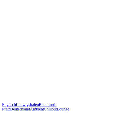
Englisch
Ludwigshafen
Rheinland-
Pfalz
Deutschland
Ambient
Chillout
Lounge