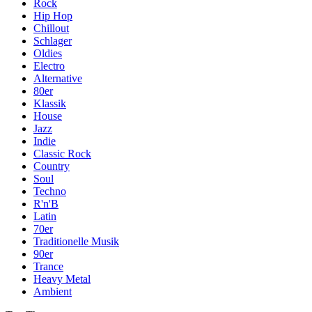
Rock
Hip Hop
Chillout
Schlager
Oldies
Electro
Alternative
80er
Klassik
House
Jazz
Indie
Classic Rock
Country
Soul
Techno
R'n'B
Latin
70er
Traditionelle Musik
90er
Trance
Heavy Metal
Ambient