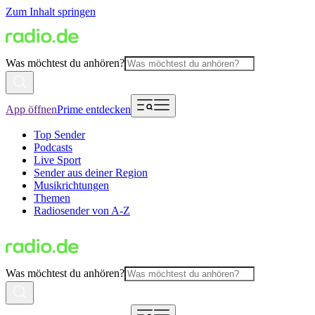
Zum Inhalt springen
Was möchtest du anhören?
App öffnen
Prime entdecken
Top Sender
Podcasts
Live Sport
Sender aus deiner Region
Musikrichtungen
Themen
Radiosender von A-Z
Was möchtest du anhören?