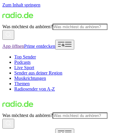
Zum Inhalt springen
Was möchtest du anhören?
App öffnen
Prime entdecken
Top Sender
Podcasts
Live Sport
Sender aus deiner Region
Musikrichtungen
Themen
Radiosender von A-Z
Was möchtest du anhören?