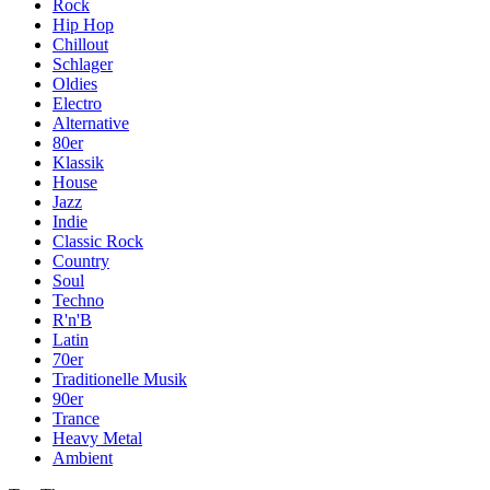
Rock
Hip Hop
Chillout
Schlager
Oldies
Electro
Alternative
80er
Klassik
House
Jazz
Indie
Classic Rock
Country
Soul
Techno
R'n'B
Latin
70er
Traditionelle Musik
90er
Trance
Heavy Metal
Ambient