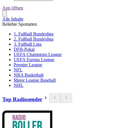
App öffnen
Alle Inhalte
Beliebte Sportarten
1. Fußball Bundesliga
2. Fußball Bundesliga
3. Fußball Liga
DFB-Pokal
UEFA Champions League
UEFA Europa League
Premier League
NFL
NBA Basketball
Major League Baseball
NHL
Top Radiosender