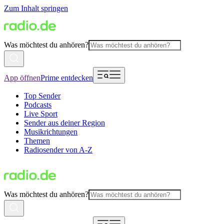
Zum Inhalt springen
Was möchtest du anhören?
App öffnen
Prime entdecken
Top Sender
Podcasts
Live Sport
Sender aus deiner Region
Musikrichtungen
Themen
Radiosender von A-Z
Was möchtest du anhören?