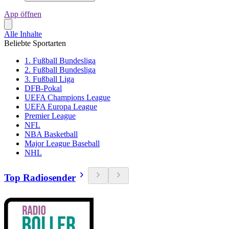
App öffnen
Alle Inhalte
Beliebte Sportarten
1. Fußball Bundesliga
2. Fußball Bundesliga
3. Fußball Liga
DFB-Pokal
UEFA Champions League
UEFA Europa League
Premier League
NFL
NBA Basketball
Major League Baseball
NHL
Top Radiosender