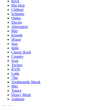
Rock
Hip Hop
Chillout
Schlager
Oldies
Electro
Alternative
80er
Klassik
House
Jazz
Indie
Classic Rock
Country
Soul
Techno
R'n'B
Latin
70er
Traditionelle Musik
90er
Trance
Heavy Metal
Ambient