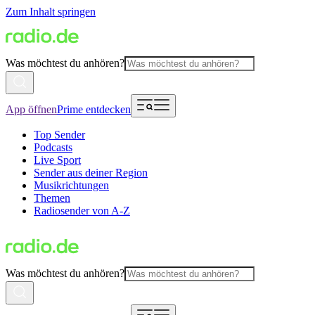
Zum Inhalt springen
Was möchtest du anhören?
App öffnen
Prime entdecken
Top Sender
Podcasts
Live Sport
Sender aus deiner Region
Musikrichtungen
Themen
Radiosender von A-Z
Was möchtest du anhören?