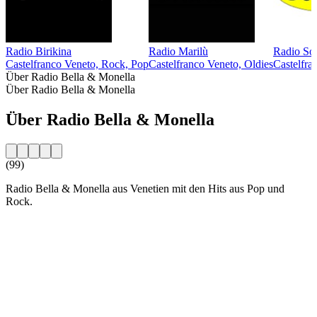
Radio Birikina
Radio Marilù
Radio Sor
Castelfranco Veneto, Rock, Pop
Castelfranco Veneto, Oldies
Castelfra
Über Radio Bella & Monella
Über Radio Bella & Monella
Über Radio Bella & Monella
(99)
Radio Bella & Monella aus Venetien mit den Hits aus Pop und
Rock.
Sender-Website