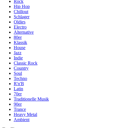
Rock
Hip Hop
Chillout
Schlager
Oldies
Electro
Alternative
80er
Klassik
House
Jazz
Indie
Classic Rock
Country
Soul
Techno
R'n'B
Latin
70er
Traditionelle Musik
90er
Trance
Heavy Metal
Ambient