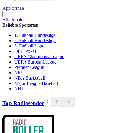
App öffnen
Alle Inhalte
Beliebte Sportarten
1. Fußball Bundesliga
2. Fußball Bundesliga
3. Fußball Liga
DFB-Pokal
UEFA Champions League
UEFA Europa League
Premier League
NFL
NBA Basketball
Major League Baseball
NHL
Top Radiosender