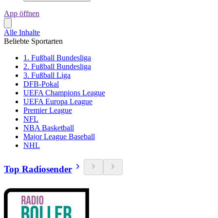
App öffnen
Alle Inhalte
Beliebte Sportarten
1. Fußball Bundesliga
2. Fußball Bundesliga
3. Fußball Liga
DFB-Pokal
UEFA Champions League
UEFA Europa League
Premier League
NFL
NBA Basketball
Major League Baseball
NHL
Top Radiosender