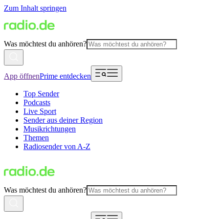
Zum Inhalt springen
Was möchtest du anhören?
App öffnen
Prime entdecken
Top Sender
Podcasts
Live Sport
Sender aus deiner Region
Musikrichtungen
Themen
Radiosender von A-Z
Was möchtest du anhören?