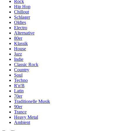
Rock
Hip Hop
Chillout
Schlager
Oldies
Electro
Alternative
80er
Klassik
House
Jazz
Indie
Classic Rock
Country
Soul
Techno
R'n'B
Latin
70er
Traditionelle Musik
90er
Trance
Heavy Metal
Ambient