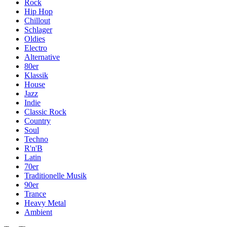
Rock
Hip Hop
Chillout
Schlager
Oldies
Electro
Alternative
80er
Klassik
House
Jazz
Indie
Classic Rock
Country
Soul
Techno
R'n'B
Latin
70er
Traditionelle Musik
90er
Trance
Heavy Metal
Ambient