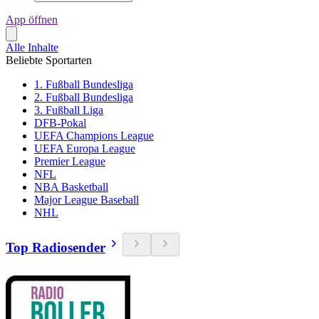
App öffnen
Alle Inhalte
Beliebte Sportarten
1. Fußball Bundesliga
2. Fußball Bundesliga
3. Fußball Liga
DFB-Pokal
UEFA Champions League
UEFA Europa League
Premier League
NFL
NBA Basketball
Major League Baseball
NHL
Top Radiosender