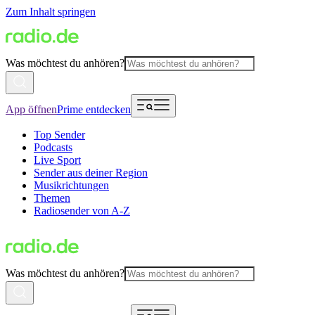
Zum Inhalt springen
Was möchtest du anhören?
App öffnen
Prime entdecken
Top Sender
Podcasts
Live Sport
Sender aus deiner Region
Musikrichtungen
Themen
Radiosender von A-Z
Was möchtest du anhören?