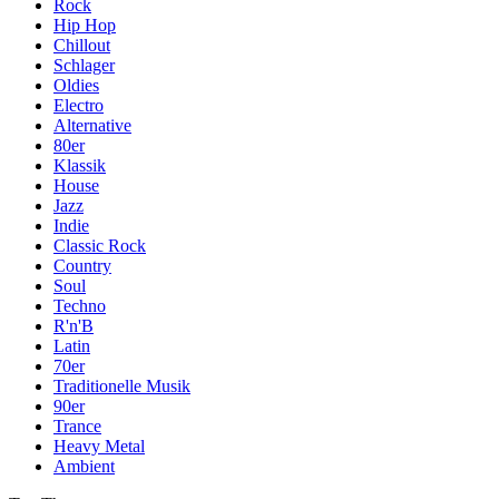
Rock
Hip Hop
Chillout
Schlager
Oldies
Electro
Alternative
80er
Klassik
House
Jazz
Indie
Classic Rock
Country
Soul
Techno
R'n'B
Latin
70er
Traditionelle Musik
90er
Trance
Heavy Metal
Ambient