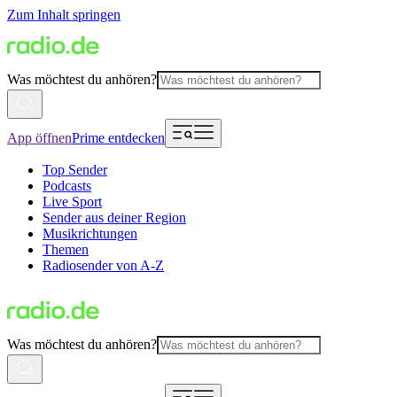
Zum Inhalt springen
Was möchtest du anhören?
App öffnen
Prime entdecken
Top Sender
Podcasts
Live Sport
Sender aus deiner Region
Musikrichtungen
Themen
Radiosender von A-Z
Was möchtest du anhören?