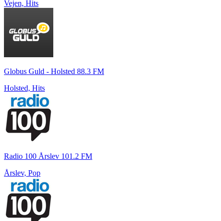
Vejen, Hits
Globus Guld - Holsted 88.3 FM
Holsted, Hits
Radio 100 Årslev 101.2 FM
Årslev, Pop