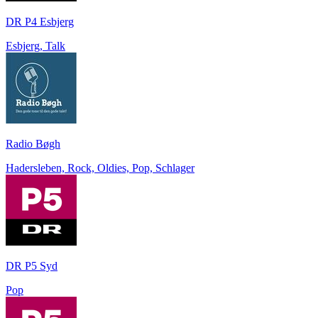
DR P4 Esbjerg
Esbjerg, Talk
Radio Bøgh
Hadersleben, Rock, Oldies, Pop, Schlager
DR P5 Syd
Pop