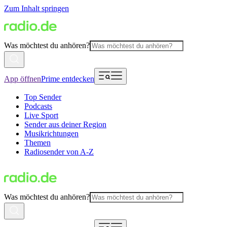
Zum Inhalt springen
Was möchtest du anhören?
App öffnen
Prime entdecken
Top Sender
Podcasts
Live Sport
Sender aus deiner Region
Musikrichtungen
Themen
Radiosender von A-Z
Was möchtest du anhören?