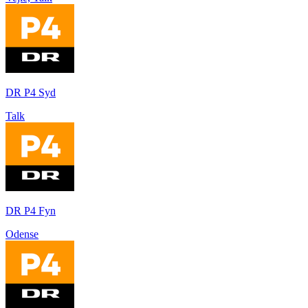
DR P4 Syd
Talk
DR P4 Fyn
Odense