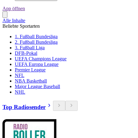
App öffnen
Alle Inhalte
Beliebte Sportarten
1. Fußball Bundesliga
2. Fußball Bundesliga
3. Fußball Liga
DFB-Pokal
UEFA Champions League
UEFA Europa League
Premier League
NFL
NBA Basketball
Major League Baseball
NHL
Top Radiosender