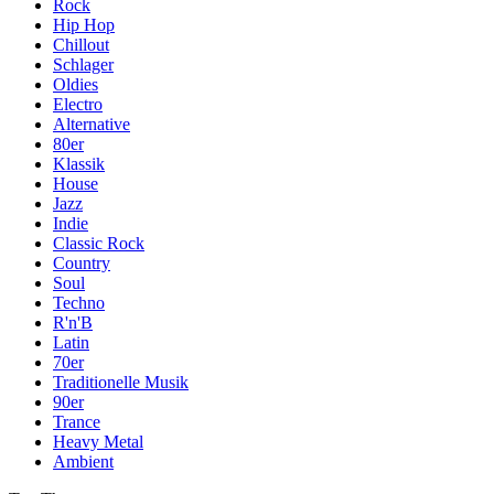
Rock
Hip Hop
Chillout
Schlager
Oldies
Electro
Alternative
80er
Klassik
House
Jazz
Indie
Classic Rock
Country
Soul
Techno
R'n'B
Latin
70er
Traditionelle Musik
90er
Trance
Heavy Metal
Ambient