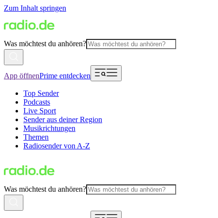
Zum Inhalt springen
Was möchtest du anhören?
App öffnen
Prime entdecken
Top Sender
Podcasts
Live Sport
Sender aus deiner Region
Musikrichtungen
Themen
Radiosender von A-Z
Was möchtest du anhören?