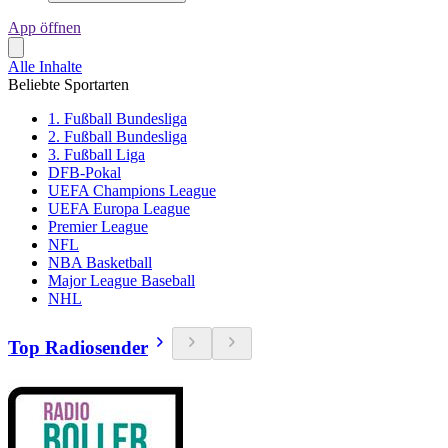
App öffnen
Alle Inhalte
Beliebte Sportarten
1. Fußball Bundesliga
2. Fußball Bundesliga
3. Fußball Liga
DFB-Pokal
UEFA Champions League
UEFA Europa League
Premier League
NFL
NBA Basketball
Major League Baseball
NHL
Top Radiosender