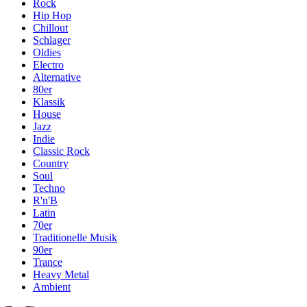
Rock
Hip Hop
Chillout
Schlager
Oldies
Electro
Alternative
80er
Klassik
House
Jazz
Indie
Classic Rock
Country
Soul
Techno
R'n'B
Latin
70er
Traditionelle Musik
90er
Trance
Heavy Metal
Ambient