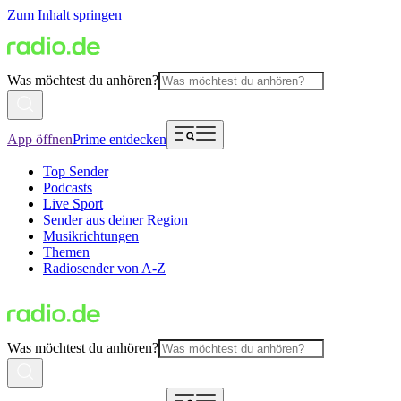
Zum Inhalt springen
Was möchtest du anhören?
App öffnen
Prime entdecken
Top Sender
Podcasts
Live Sport
Sender aus deiner Region
Musikrichtungen
Themen
Radiosender von A-Z
Was möchtest du anhören?