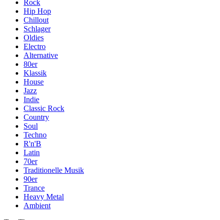
Rock
Hip Hop
Chillout
Schlager
Oldies
Electro
Alternative
80er
Klassik
House
Jazz
Indie
Classic Rock
Country
Soul
Techno
R'n'B
Latin
70er
Traditionelle Musik
90er
Trance
Heavy Metal
Ambient