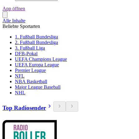
App öffnen
Alle Inhalte
Beliebte Sportarten
1. Fußball Bundesliga
2. Fußball Bundesliga
3. Fußball Liga
DFB-Pokal
UEFA Champions League
UEFA Europa League
Premier League
NFL
NBA Basketball
Major League Baseball
NHL
Top Radiosender