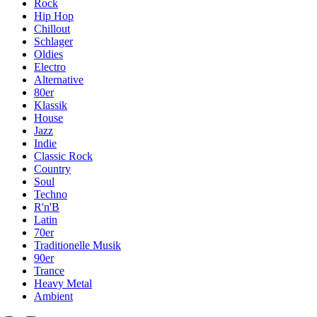
Rock
Hip Hop
Chillout
Schlager
Oldies
Electro
Alternative
80er
Klassik
House
Jazz
Indie
Classic Rock
Country
Soul
Techno
R'n'B
Latin
70er
Traditionelle Musik
90er
Trance
Heavy Metal
Ambient