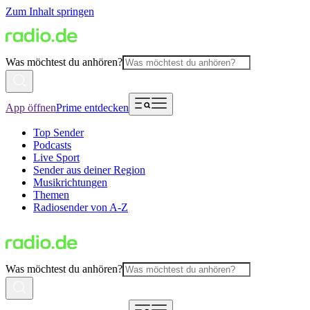
Zum Inhalt springen
Was möchtest du anhören?
App öffnen
Prime entdecken
Top Sender
Podcasts
Live Sport
Sender aus deiner Region
Musikrichtungen
Themen
Radiosender von A-Z
Was möchtest du anhören?