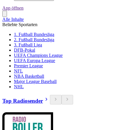
App öffnen
Alle Inhalte
Beliebte Sportarten
1. Fußball Bundesliga
2. Fußball Bundesliga
3. Fußball Liga
DFB-Pokal
UEFA Champions League
UEFA Europa League
Premier League
NFL
NBA Basketball
Major League Baseball
NHL
Top Radiosender