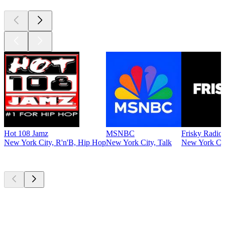
Hot 108 Jamz
MSNBC
Frisky Radio
New York City, R'n'B, Hip Hop
New York City, Talk
New York Cit
Top
Podcasts
Top
Podcasts
Top
Podcasts