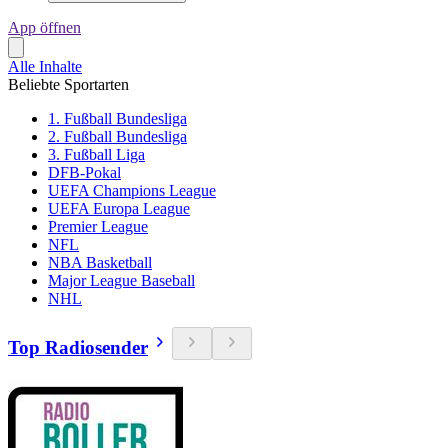
App öffnen
Alle Inhalte
Beliebte Sportarten
1. Fußball Bundesliga
2. Fußball Bundesliga
3. Fußball Liga
DFB-Pokal
UEFA Champions League
UEFA Europa League
Premier League
NFL
NBA Basketball
Major League Baseball
NHL
Top Radiosender