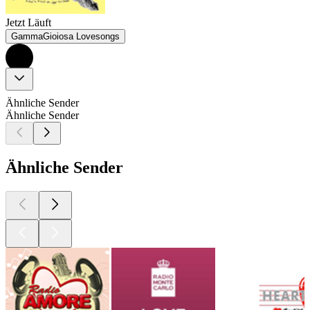
Jetzt Läuft
GammaGioiosa Lovesongs
Ähnliche Sender
Ähnliche Sender
Ähnliche Sender