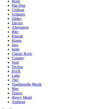
Rock
Hip Hop
Chillout
Schlager
Oldies
Electro
Alternative
80er
Klassik
House
Jazz
Indie
Classic Rock
Country
Soul
Techno
R'n'B
Latin
70er
Traditionelle Musik
90er
Trance
Heavy Metal
Ambient