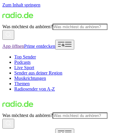
Zum Inhalt springen
Was möchtest du anhören?
App öffnen
Prime entdecken
Top Sender
Podcasts
Live Sport
Sender aus deiner Region
Musikrichtungen
Themen
Radiosender von A-Z
Was möchtest du anhören?