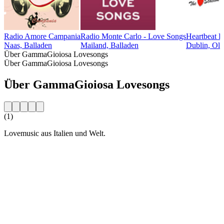
Radio Amore Campania
Radio Monte Carlo - Love Songs
Heartbeat 
Naas, Balladen
Mailand, Balladen
Dublin, Old
Über GammaGioiosa Lovesongs
Über GammaGioiosa Lovesongs
Über GammaGioiosa Lovesongs
(1)
Lovemusic aus Italien und Welt.
Sender-Website