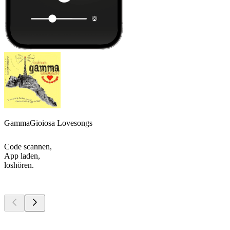
GammaGioiosa Lovesongs
Code scannen,
App laden,
loshören.
Top
Podcasts
Top
Podcasts