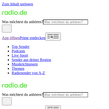
Zum Inhalt springen
Was möchtest du anhören?
App öffnen
Prime entdecken
Top Sender
Podcasts
Live Sport
Sender aus deiner Region
Musikrichtungen
Themen
Radiosender von A-Z
Was möchtest du anhören?