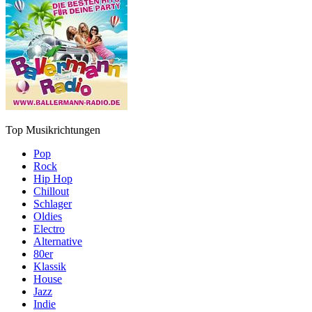
Top Musikrichtungen
Pop
Rock
Hip Hop
Chillout
Schlager
Oldies
Electro
Alternative
80er
Klassik
House
Jazz
Indie