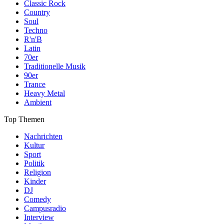
Classic Rock
Country
Soul
Techno
R'n'B
Latin
70er
Traditionelle Musik
90er
Trance
Heavy Metal
Ambient
Top Themen
Nachrichten
Kultur
Sport
Politik
Religion
Kinder
DJ
Comedy
Campusradio
Interview