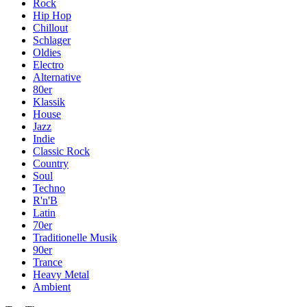
Rock
Hip Hop
Chillout
Schlager
Oldies
Electro
Alternative
80er
Klassik
House
Jazz
Indie
Classic Rock
Country
Soul
Techno
R'n'B
Latin
70er
Traditionelle Musik
90er
Trance
Heavy Metal
Ambient