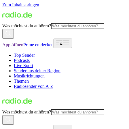
Zum Inhalt springen
Was möchtest du anhören?
App öffnen
Prime entdecken
Top Sender
Podcasts
Live Sport
Sender aus deiner Region
Musikrichtungen
Themen
Radiosender von A-Z
Was möchtest du anhören?