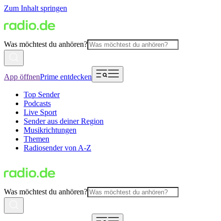
Zum Inhalt springen
Was möchtest du anhören?
App öffnen
Prime entdecken
Top Sender
Podcasts
Live Sport
Sender aus deiner Region
Musikrichtungen
Themen
Radiosender von A-Z
Was möchtest du anhören?