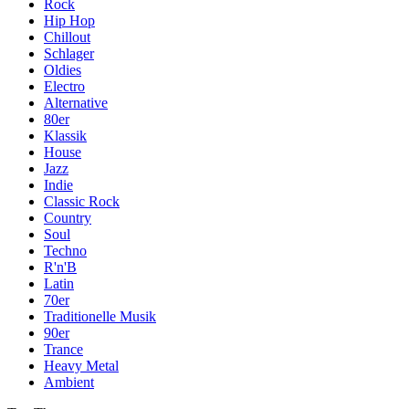
Rock
Hip Hop
Chillout
Schlager
Oldies
Electro
Alternative
80er
Klassik
House
Jazz
Indie
Classic Rock
Country
Soul
Techno
R'n'B
Latin
70er
Traditionelle Musik
90er
Trance
Heavy Metal
Ambient