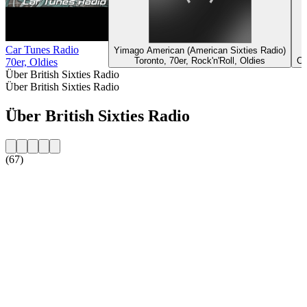
Car Tunes Radio
Yimago American (American Sixties Radio)
Toronto, 70er, Rock'n'Roll, Oldies
Co
70er, Oldies
Über British Sixties Radio
Über British Sixties Radio
Über British Sixties Radio
(67)
Sender-Website