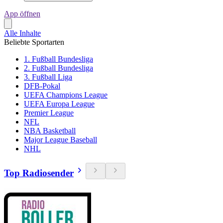
App öffnen
Alle Inhalte
Beliebte Sportarten
1. Fußball Bundesliga
2. Fußball Bundesliga
3. Fußball Liga
DFB-Pokal
UEFA Champions League
UEFA Europa League
Premier League
NFL
NBA Basketball
Major League Baseball
NHL
Top Radiosender