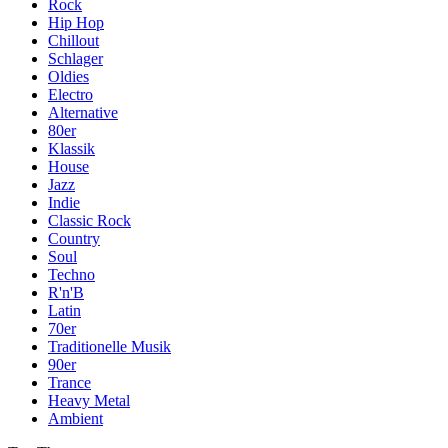
Rock
Hip Hop
Chillout
Schlager
Oldies
Electro
Alternative
80er
Klassik
House
Jazz
Indie
Classic Rock
Country
Soul
Techno
R'n'B
Latin
70er
Traditionelle Musik
90er
Trance
Heavy Metal
Ambient