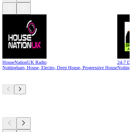
HouseNationUK Radio
24-7 Dr
Nottingham, House, Electro, Deep House, Progressive House
Notting
Top
Podcasts
Top
Podcasts
Top
Podcasts