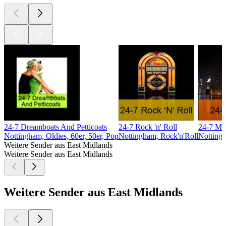
24-7 Dreamboats And Petticoats
24-7 Rock 'n' Roll
24-7 M
Nottingham, Oldies, 60er, 50er, Pop
Nottingham, Rock'n'Roll
Notting
Weitere Sender aus East Midlands
Weitere Sender aus East Midlands
Weitere Sender aus East Midlands