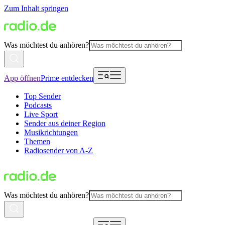
Zum Inhalt springen
Was möchtest du anhören?
App öffnen
Prime entdecken
Top Sender
Podcasts
Live Sport
Sender aus deiner Region
Musikrichtungen
Themen
Radiosender von A-Z
Was möchtest du anhören?