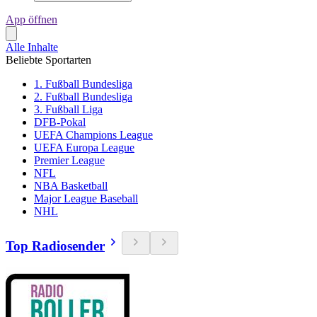
App öffnen
Alle Inhalte
Beliebte Sportarten
1. Fußball Bundesliga
2. Fußball Bundesliga
3. Fußball Liga
DFB-Pokal
UEFA Champions League
UEFA Europa League
Premier League
NFL
NBA Basketball
Major League Baseball
NHL
Top Radiosender