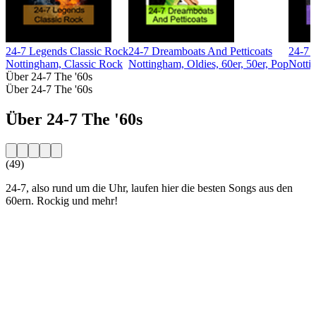
24-7 Legends Classic Rock
24-7 Dreamboats And Petticoats
24-7 
Nottingham, Classic Rock
Nottingham, Oldies, 60er, 50er, Pop
Nottin
Über 24-7 The '60s
Über 24-7 The '60s
Über 24-7 The '60s
(49)
24-7, also rund um die Uhr, laufen hier die besten Songs aus den
60ern. Rockig und mehr!
Sender-Website