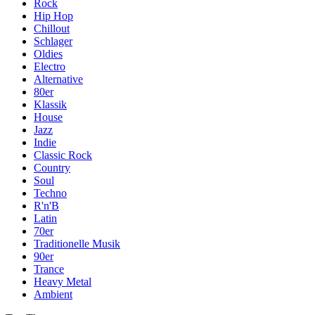
Rock
Hip Hop
Chillout
Schlager
Oldies
Electro
Alternative
80er
Klassik
House
Jazz
Indie
Classic Rock
Country
Soul
Techno
R'n'B
Latin
70er
Traditionelle Musik
90er
Trance
Heavy Metal
Ambient