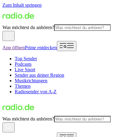
Zum Inhalt springen
Was möchtest du anhören?
App öffnen
Prime entdecken
Top Sender
Podcasts
Live Sport
Sender aus deiner Region
Musikrichtungen
Themen
Radiosender von A-Z
Was möchtest du anhören?