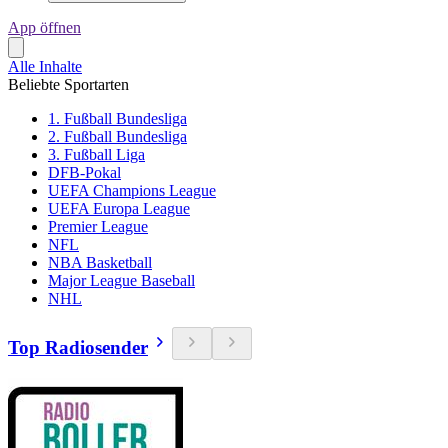
App öffnen
Alle Inhalte
Beliebte Sportarten
1. Fußball Bundesliga
2. Fußball Bundesliga
3. Fußball Liga
DFB-Pokal
UEFA Champions League
UEFA Europa League
Premier League
NFL
NBA Basketball
Major League Baseball
NHL
Top Radiosender