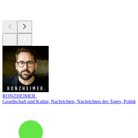
Top
Podcasts
RONZHEIMER.
Gesellschaft und Kultur, Nachrichten, Nachrichten des Tages, Politik