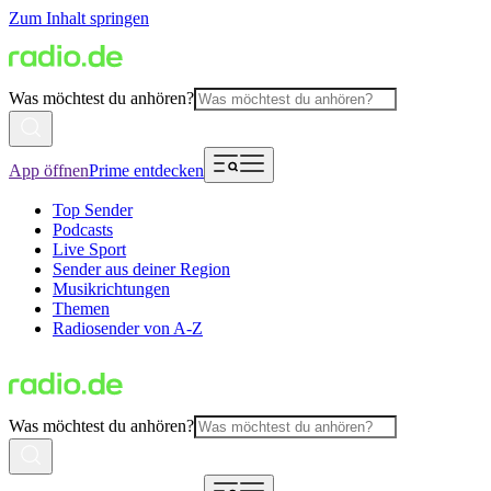
Zum Inhalt springen
Was möchtest du anhören?
App öffnen
Prime entdecken
Top Sender
Podcasts
Live Sport
Sender aus deiner Region
Musikrichtungen
Themen
Radiosender von A-Z
Was möchtest du anhören?