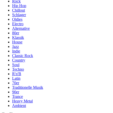
Rock
Hip Hop
Chillout
Schlager
Oldies
Electro
Alternative
80er
Klassik
House
Jazz
Indie
Classic Rock
Country
Soul
Techno
R'n'B
Latin
70er
Traditionelle Musik
90er
Trance
Heavy Metal
Ambient