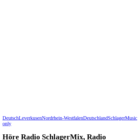
Deutsch
Leverkusen
Nordrhein-Westfalen
Deutschland
Schlager
Music
only
Höre Radio SchlagerMix, Radio