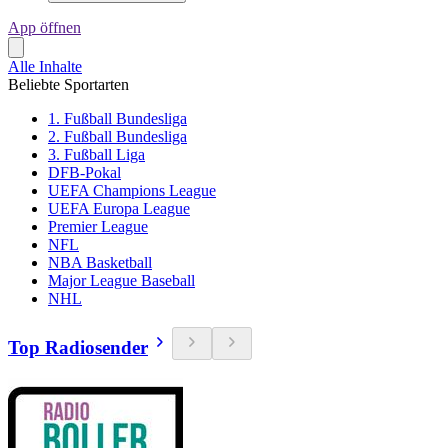
App öffnen
Alle Inhalte
Beliebte Sportarten
1. Fußball Bundesliga
2. Fußball Bundesliga
3. Fußball Liga
DFB-Pokal
UEFA Champions League
UEFA Europa League
Premier League
NFL
NBA Basketball
Major League Baseball
NHL
Top Radiosender