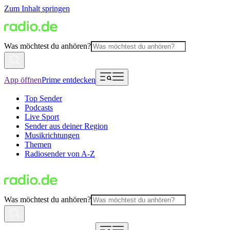
Zum Inhalt springen
Was möchtest du anhören?
App öffnen
Prime entdecken
Top Sender
Podcasts
Live Sport
Sender aus deiner Region
Musikrichtungen
Themen
Radiosender von A-Z
Was möchtest du anhören?