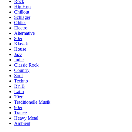
Rock
Hip Hop
Chillout
Schlager
Oldies
Electro
Alternative
80er
Klassik
House
Jazz
Indie
Classic Rock
Country
Soul
Techno
R'n'B
Latin
70er
Traditionelle Musik
90er
Trance
Heavy Metal
Ambient