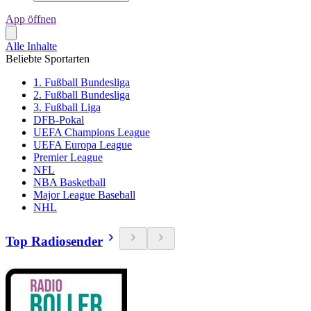
App öffnen
Alle Inhalte
Beliebte Sportarten
1. Fußball Bundesliga
2. Fußball Bundesliga
3. Fußball Liga
DFB-Pokal
UEFA Champions League
UEFA Europa League
Premier League
NFL
NBA Basketball
Major League Baseball
NHL
Top Radiosender