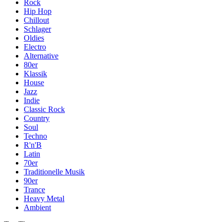
Rock
Hip Hop
Chillout
Schlager
Oldies
Electro
Alternative
80er
Klassik
House
Jazz
Indie
Classic Rock
Country
Soul
Techno
R'n'B
Latin
70er
Traditionelle Musik
90er
Trance
Heavy Metal
Ambient