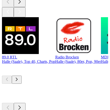
89.0 RTL
Radio Brocken
MDR
Halle (Saale), Top 40, Charts, Pop
Halle (Saale), 80er, Pop, 90er
Halle
Top
Podcasts
Top
Podcasts
Top
Podcasts