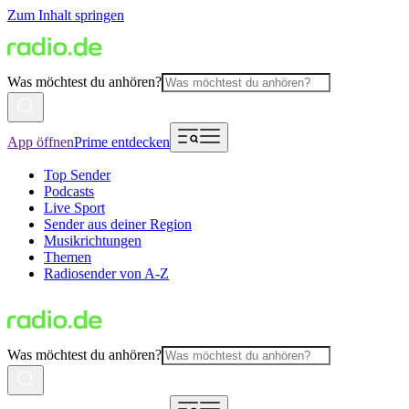
Zum Inhalt springen
Was möchtest du anhören?
App öffnen
Prime entdecken
Top Sender
Podcasts
Live Sport
Sender aus deiner Region
Musikrichtungen
Themen
Radiosender von A-Z
Was möchtest du anhören?